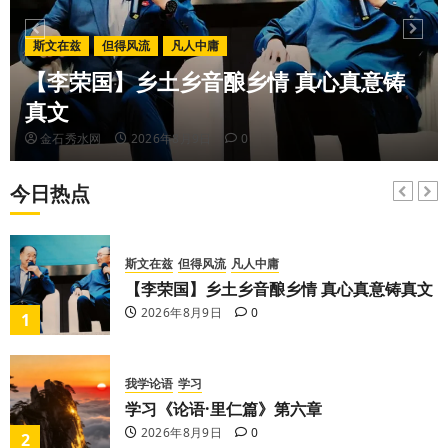
金石秀水
我写古诗
斯文在兹
但得风流
凡人中庸
【王刚】赏王三县先生〈大漠胡杨〉画作
2026年8月7日
0
【李荣国】乡土乡音酿乡情 真心真意铸
6
真文
金石秀水网
2026年8月9日
0
凡人中庸
但得风流
【李荣国】感恩戴德情义重 十年磨剑寸心知
今日热点
2026年8月7日
0
7
斯文在兹
但得风流
凡人中庸
【李荣国】乡土乡音酿乡情 真心真意铸真文
2026年8月9日
0
1
我学论语
学习
学习《论语·里仁篇》第六章
2026年8月9日
0
2