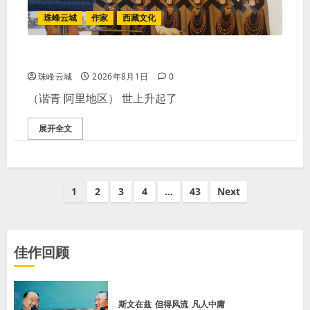
珠峰云城
作家
西藏文化
【歌谣】世上升起了幸福的太阳
珠峰云城
2026年8月1日
0
（谐青 阿里地区） 世上升起了
展开全文
文
1
2
3
4
…
43
Next
章
分
佳作回顾
页
斯文在兹
但得风流
凡人中庸