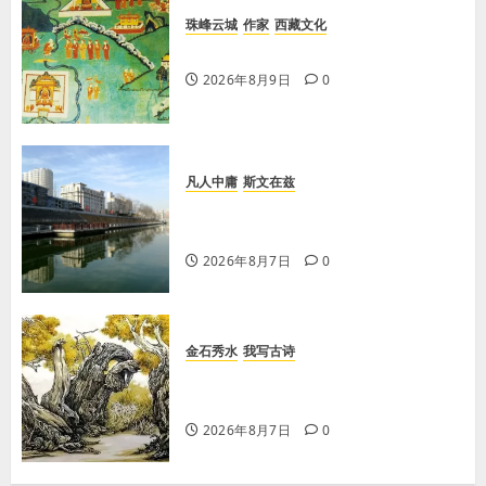
珠峰云城
作家
西藏文化
【歌谣】说吉利话
2026年8月9日
0
凡人中庸
斯文在兹
【王军平】牛奶没丢，丢的是那句没
有说完的话
2026年8月7日
0
金石秀水
我写古诗
【王刚】赏王三县先生〈大漠胡杨〉
画作
2026年8月7日
0