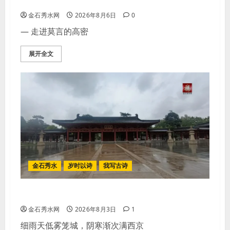
金石秀水网
2026年8月6日
0
— 走进莫言的高密
展开全文
金石秀水
岁时以诗
我写古诗
【王刚】感秋
金石秀水网
2026年8月3日
1
细雨天低雾笼城，阴寒渐次满西京