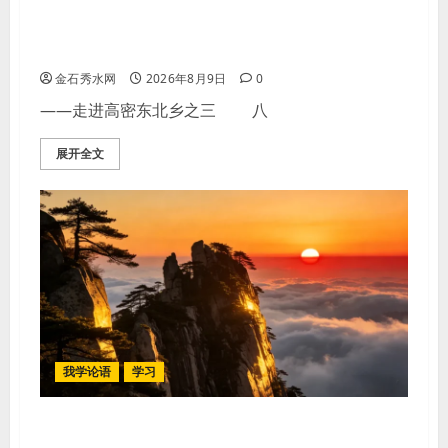
【李荣国】乡土乡音酿乡情 真心真意
铸真文
金石秀水网
2026年8月9日
0
——走进高密东北乡之三 八
展开全文
我学论语
学习
学习《论语·里仁篇》第六章