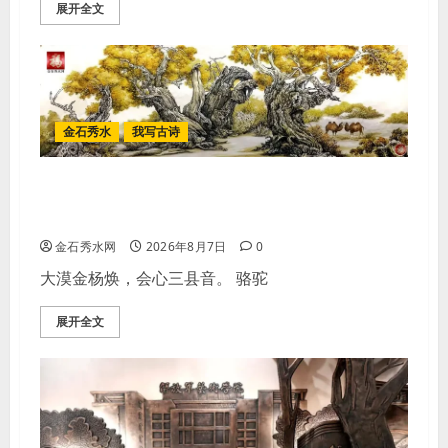
展开全文
金石秀水
我写古诗
【王刚】赏王三县先生〈大漠胡杨〉
画作
金石秀水网
2026年8月7日
0
大漠金杨焕，会心三县音。 骆驼
展开全文