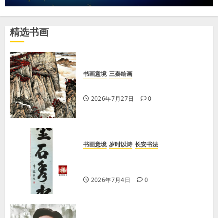
2026年8月7日
0
6
精选书画
凡人中庸
但得风流
【李荣国】感恩戴德情义重 十年磨剑寸心知
2026年8月7日
0
7
书画意境
三秦绘画
【王雅琴】照金曙光
2026年7月27日
0
斯文在兹
但得风流
凡人中庸
【李荣国】乡土乡音酿乡情 真心真意铸真文
2026年8月9日
0
1
书画意境
岁时以诗
长安书法
牛迈程先生题“金石秀水”，王刚赋诗
我学论语
学习
以赠
学习《论语·里仁篇》第六章
2026年7月4日
0
2026年8月9日
0
2
凡人中庸
清风往复