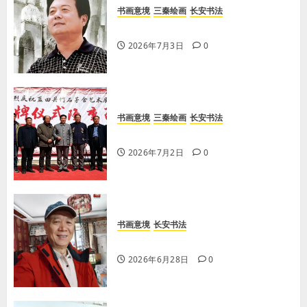
书画意境
三秦绘画
长安书法
【王军平】不损人，安心
【高峡】艺术简介及中堂作品集锦
2026年8月9日
0
3
2026年7月3日
0
珠峰云城
作家
西藏文化
【歌谣】说吉利话
2026年8月9日
0
书画意境
三秦绘画
长安书法
4
【袁余良】艺术简介及作品集锦
2026年7月2日
0
凡人中庸
斯文在兹
【王军平】牛奶没丢，丢的是那句没有说完
的话
5
2026年8月7日
0
书画意境
长安书法
【张玉生】书法作品集锦及活动
金石秀水
我写古诗
2026年6月28日
0
【王刚】赏王三县先生〈大漠胡杨〉画作
2026年8月7日
0
6