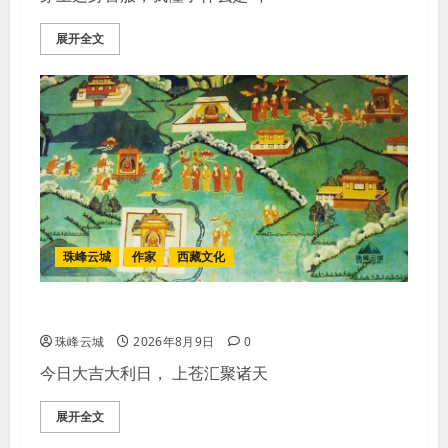
展开全文
珠峰云城
作家
西藏文化
【歌谣】说吉利话
珠峰云城
2026年8月9日
0
今日大吉大利日， 上苍汇聚诸天
展开全文