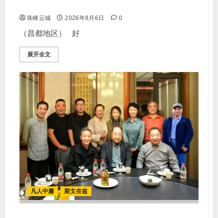
【歌谣】天上出现吉日
珠峰云城
2026年8月6日
0
（昌都地区） 好
展开全文
凡人中庸
斯文在兹
【李荣国】亲吻红高粱 爱心暖人间