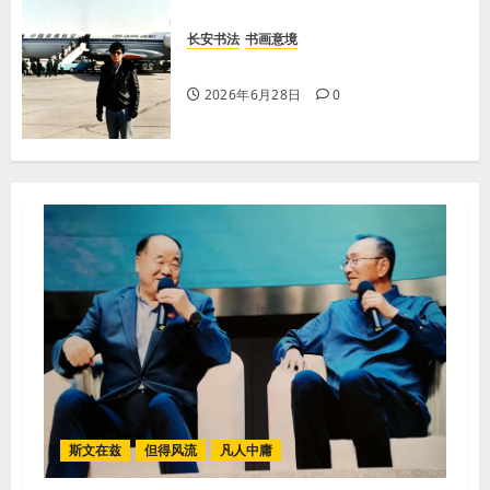
凡人中庸
但得风流
长安书法
书画意境
【李荣国】感恩戴德情义重 十年磨剑寸心知
著名书法家张玉生艺术简介
2026年8月7日
0
7
2026年6月28日
0
斯文在兹
但得风流
凡人中庸