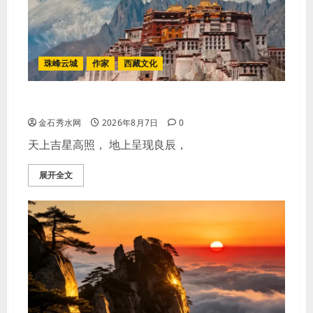
珠峰云城
作家
西藏文化
【歌谣】品美酒
金石秀水网
2026年8月7日
0
天上吉星高照， 地上呈现良辰，
展开全文