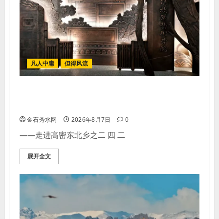
凡人中庸
但得风流
【李荣国】感恩戴德情义重 十年磨剑
寸心知
金石秀水网
2026年8月7日
0
——走进高密东北乡之二 四 二
展开全文