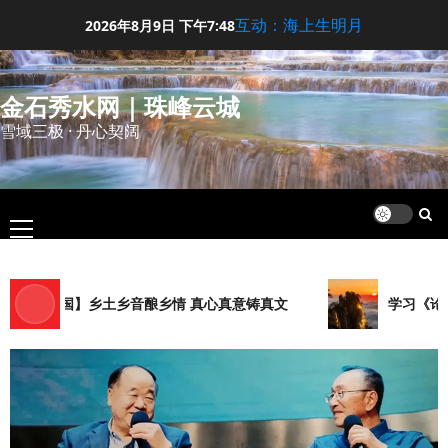
Skip
互动：海上生明月
2026年8月9日
下午7:48
to
content
金石秀水网｜珠峰云城
雪域三极 · 丹心契阔
Primary
Menu
李荣国】乡土乡音酿乡情 真心真意铸真文
学习《论语·里
凡人中庸
斯文在兹
【王军平】牛奶没丢，丢的是那句没有说完
的话
5
2026年8月7日
0