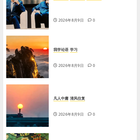
【李荣国】乡土乡音酿乡情 真心真
意铸真文
2026年8月9日
0
我学论语
学习
学习《论语·里仁篇》第六章
2026年8月9日
0
凡人中庸
清风往复
【王军平】不损人，安心
2026年8月9日
0