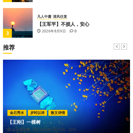
凡人中庸
清风往复
【王军平】不损人，安心
2026年8月9日
0
3
推荐
珠峰云城
作家
西藏文化
【歌谣】说吉利话
2026年8月9日
0
4
凡人中庸
斯文在兹
【王军平】牛奶没丢，丢的是那句没有说完
的话
5
2026年8月7日
0
金石秀水
岁时以诗
散文诗情
【王刚】一棵树
金石秀水
我写古诗
金石秀水网
2026年7月27日
0
【王刚】赏王三县先生〈大漠胡杨〉画作