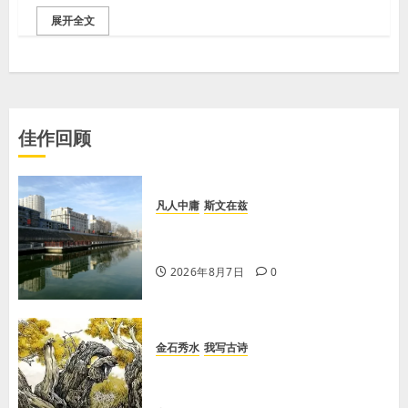
展开全文
佳作回顾
凡人中庸
斯文在兹
【王军平】牛奶没丢，丢的是那句没
有说完的话
2026年8月7日
0
金石秀水
我写古诗
【王刚】赏王三县先生〈大漠胡杨〉
画作