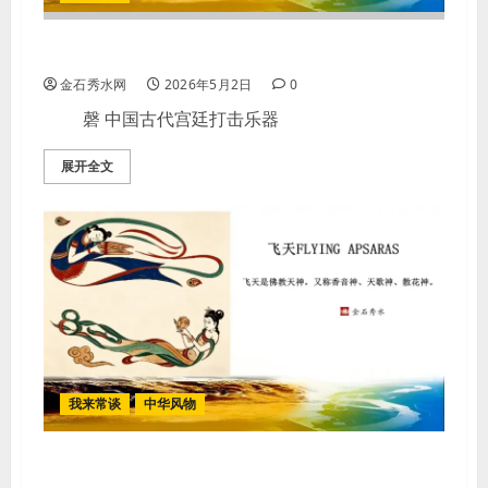
【图案】磬
金石秀水网
2026年5月2日
0
磬 中国古代宫廷打击乐器
展开全文
我来常谈
中华风物
【图案】飞天FLYING APSARAS