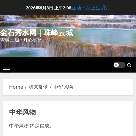
Skip
互动：海上生明月
2026年8月8日
上午2:08
to
content
金石秀水网｜珠峰云城
雪域三极 · 丹心契阔
Primary
Menu
Home
我来常谈
中华风物
中华风物
中华风物,约定俗成。