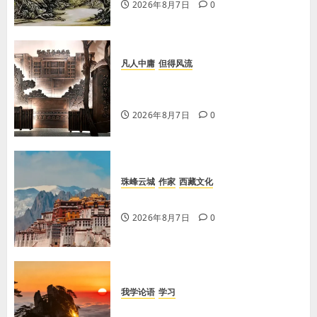
2026年8月7日
0
凡人中庸
但得风流
【李荣国】感恩戴德情义重 十年磨
剑寸心知
2026年8月7日
0
珠峰云城
作家
西藏文化
【歌谣】品美酒
2026年8月7日
0
我学论语
学习
学习《论语·里仁篇》第六章