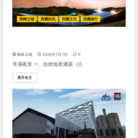
珠峰云城
西藏快讯
西藏文化
西藏旅行
2026羊卓雍措（羊湖）深度旅行全探
访
珠峰云城
2026年7月7日
0
羊湖夜景 一、自然地质渊源（亿
展开全文