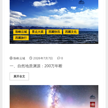
珠峰云城
景点大观
西藏快讯
西藏文化
西藏旅行
2026纳木措（天湖）深度旅行全探访
珠峰云城
2026年7月7日
0
一、自然地质渊源：200万年断
展开全文