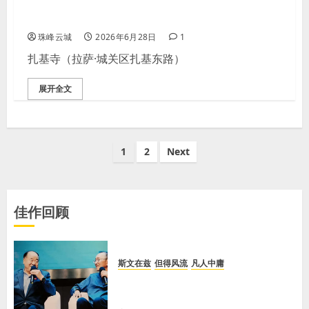
雪域女财神｜扎基寺
珠峰云城
2026年6月28日
1
扎基寺（拉萨·城关区扎基东路）
展开全文
文
1
2
Next
章
分
佳作回顾
页
斯文在兹
但得风流
凡人中庸
【李荣国】乡土乡音酿乡情 真心真
意铸真文