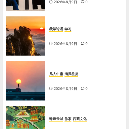
2026年8月9日
0
我学论语
学习
学习《论语·里仁篇》第六章
2026年8月9日
0
凡人中庸
清风往复
【王军平】不损人，安心
2026年8月9日
0
珠峰云城
作家
西藏文化
【歌谣】说吉利话