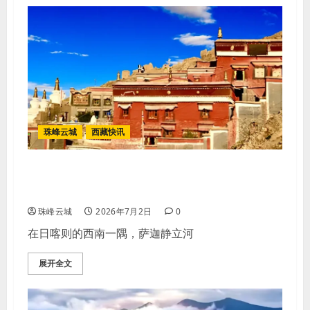
珠峰云城
西藏快讯
萨迦漫记｜西藏日喀则千年古刹朝圣
行旅
珠峰云城
2026年7月2日
0
在日喀则的西南一隅，萨迦静立河
展开全文