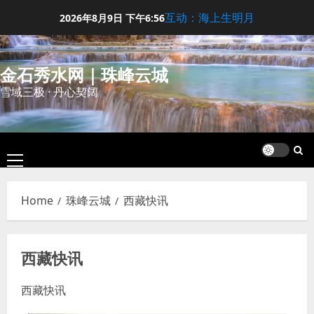
Skip
互动：海上生明月
2026年8月9日
下午6:56
to
content
金石秀水网｜珠峰云城
雪域三极 · 丹心契阔
Primary
Menu
Home
珠峰云城
西藏快讯
西藏快讯
西藏快讯