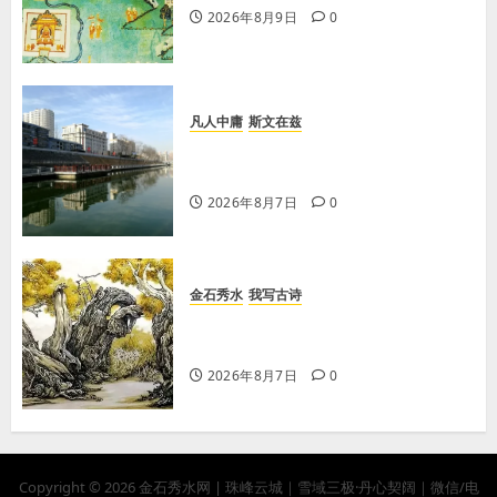
2026年8月9日
0
凡人中庸
斯文在兹
【王军平】牛奶没丢，丢的是那句没
有说完的话
2026年8月7日
0
金石秀水
我写古诗
【王刚】赏王三县先生〈大漠胡杨〉
画作
2026年8月7日
0
Copyright © 2026 金石秀水网 | 珠峰云城｜雪域三极·丹心契阔｜微信/电