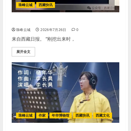
珠峰云城
西藏快讯
那曲索县诞生吉尼斯最重虫草王
珠峰云城
2026年7月26日
0
来自西藏日报。 “刚挖出来时，
展开全文
珠峰云城
作家
年华博物馆
西藏快讯
西藏文化