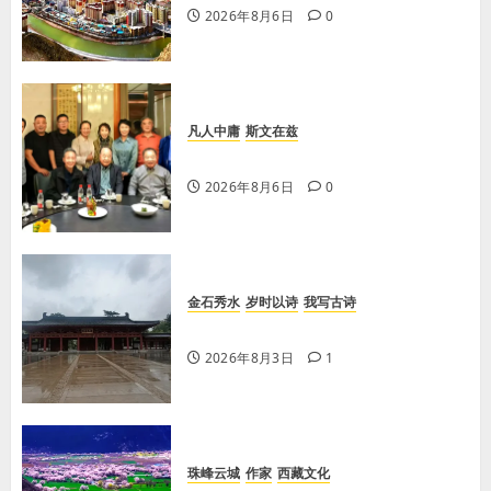
2026年8月6日
0
凡人中庸
斯文在兹
【李荣国】亲吻红高粱 爱心暖人间
2026年8月6日
0
金石秀水
岁时以诗
我写古诗
【王刚】感秋
2026年8月3日
1
珠峰云城
作家
西藏文化