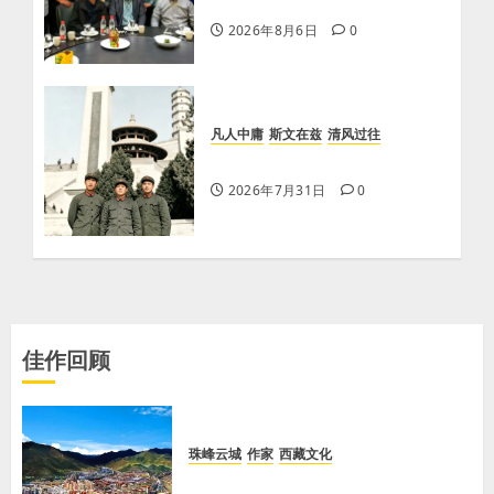
人间
2026年8月6日
0
凡人中庸
斯文在兹
清风过往
【牛天民】怀念战友叶普亮
2026年7月31日
0
佳作回顾
珠峰云城
作家
西藏文化
【歌谣】天上出现吉日