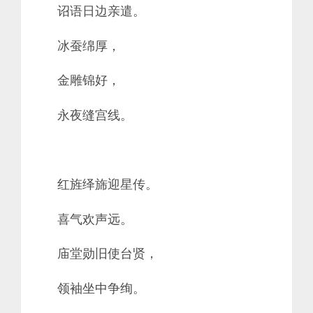
诏语日边亲遣。
冰蚕绵厚，
金雕锦好，
永夜缝宫线。
红旌绎旆迎星传。
喜气欢声远。
庙堂勋旧使台贤，
领袖坐中争绚。