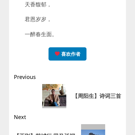
天香馥郁，
君恩岁岁，
一醉春生面。
喜欢作者
Post
Previous
navigation
Previous
【周阳生】诗词三首
post:
Next
Next