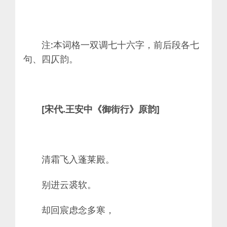
注:本词格一双调七十六字，前后段各七
句、四仄韵。
[宋代.王安中《御街行》原韵]
清霜飞入蓬莱殿。
别进云裘软。
却回宸虑念多寒，