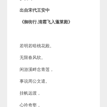
出自宋代王安中
《御街行.清霜飞入蓬莱殿》
若明若暗桃花殿。
无限春风软。
闲游溪畔念青莲，
事说周公文遣。
挂帆远渡，
心吟奇壑，