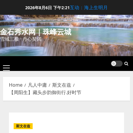
Skip
互动：海上生明月
2026年8月6日
下午2:21
to
content
金石秀水网｜珠峰云城
雪域三极 · 丹心契阔
Primary
Menu
Home
凡人中庸
斯文在兹
【周阳生】藏头步韵御街行.好时节
斯文在兹