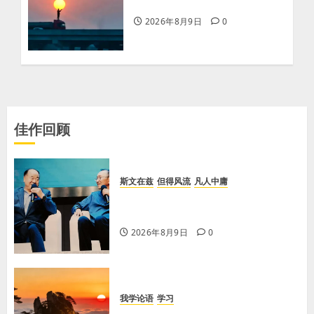
【王军平】不损人，安心
2026年8月9日
0
佳作回顾
斯文在兹
但得风流
凡人中庸
【李荣国】乡土乡音酿乡情 真心真
意铸真文
2026年8月9日
0
我学论语
学习