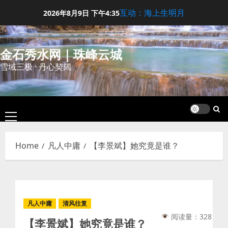
Skip
互动：海上生明月
2026年8月9日
下午4:35
to
content
金石秀水网｜珠峰云城
雪域三极 · 丹心契阔
Primary
Menu
Home
凡人中庸
【李景斌】她究竟是谁？
凡人中庸
清风往复
阅读量：328
【李景斌】她究竟是谁？