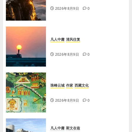
学习《论语·里仁篇》第六章
2026年8月9日
0
凡人中庸
清风往复
【王军平】不损人，安心
2026年8月9日
0
珠峰云城
作家
西藏文化
【歌谣】说吉利话
2026年8月9日
0
凡人中庸
斯文在兹