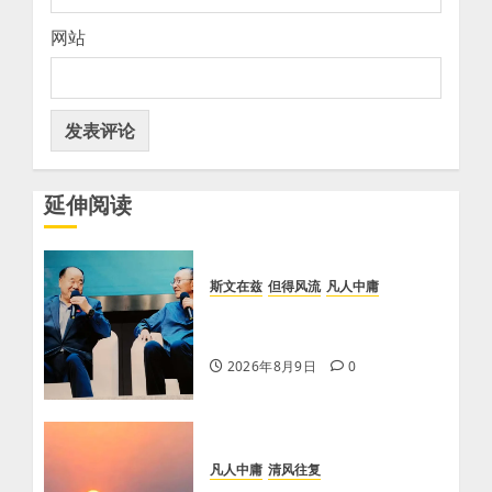
网站
延伸阅读
斯文在兹
但得风流
凡人中庸
【李荣国】乡土乡音酿乡情 真
心真意铸真文
2026年8月9日
0
凡人中庸
清风往复