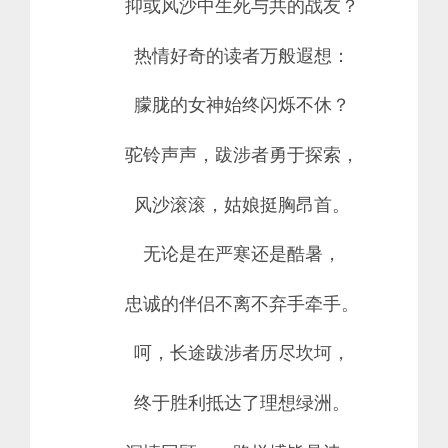
抑或风沙中生死与共的战友？
热情好奇的读者万般遐想：
朦胧的女神始终闪烁不休？
驼铃声声，跋涉者勇于探索，
风沙滚滚，姑娘挺胸昂首。
无论是在严寒还是酷暑，
忠诚的伴侣不离不弃手牵手。
呵，长途跋涉者历尽坎坷，
终于胜利抵达了理想绿洲。