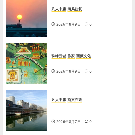
凡人中庸
清风往复
【王军平】不损人，安心
2026年8月9日
0
珠峰云城
作家
西藏文化
【歌谣】说吉利话
2026年8月9日
0
凡人中庸
斯文在兹
【王军平】牛奶没丢，丢的是那句没
有说完的话
2026年8月7日
0