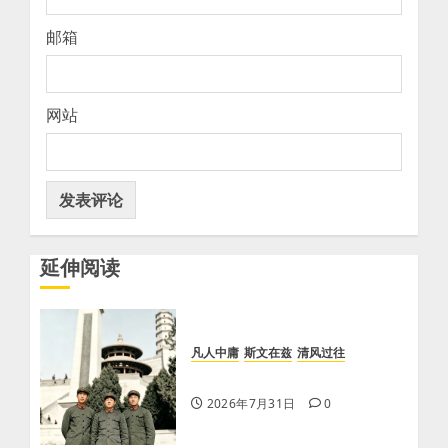
邮箱
网站
延伸阅读
凡人中庸
斯文在兹
清风过往
【牛天民】怀念战友叶普亮
2026年7月31日
0