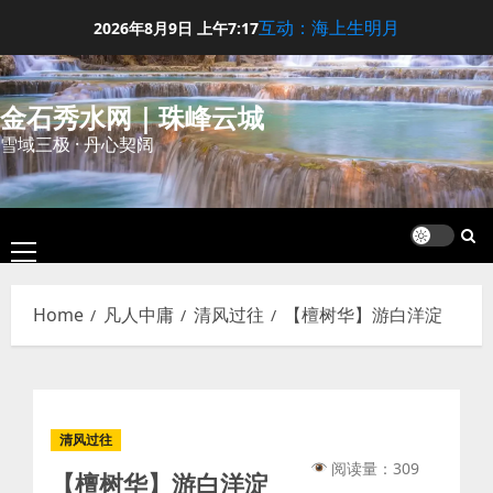
Skip
互动：海上生明月
2026年8月9日
上午7:17
to
content
金石秀水网｜珠峰云城
雪域三极 · 丹心契阔
Primary
Menu
Home
凡人中庸
清风过往
【檀树华】游白洋淀
清风过往
阅读量：309
【檀树华】游白洋淀