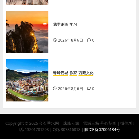
我学论语
学习
学习《论语·里仁篇》第六章
2026年8月6日
0
珠峰云城
作家
西藏文化
【歌谣】天上出现吉日
2026年8月6日
0
Copyright © 2026 金石秀水网 | 珠峰云城｜雪域三极·丹心契阔｜微信/电
话: 13201781298 | QQ: 307816818 |
陕ICP备07006134号