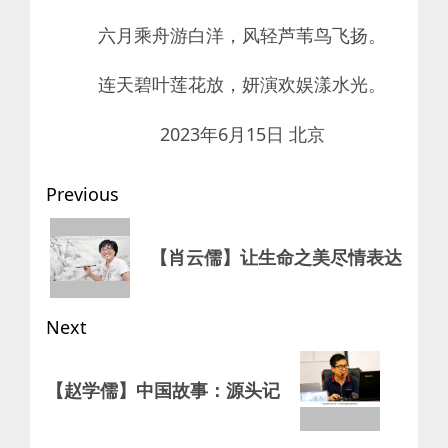
六月乘舟游白洋，风轻芦苇鸟飞扬。
连天碧叶莲花放，妍演欢娱漾水光。
2023年6月15日 北京
Post
Previous
navigation
Previous
【肖云儒】让生命之美尽情表达
post:
Next
Next
【赵学儒】中国故事：源头记
post: