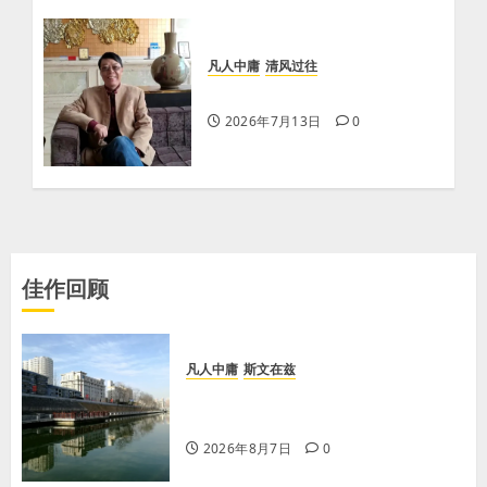
凡人中庸
清风过往
【 周阳生】五律.入伏吟
2026年7月13日
0
佳作回顾
凡人中庸
斯文在兹
【王军平】牛奶没丢，丢的是那句没
有说完的话
2026年8月7日
0