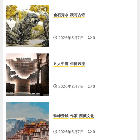
金石秀水
我写古诗
【王刚】赏王三县先生〈大漠胡杨〉
画作
2026年8月7日
0
凡人中庸
但得风流
【李荣国】感恩戴德情义重 十年磨
剑寸心知
2026年8月7日
0
珠峰云城
作家
西藏文化
【歌谣】品美酒
2026年8月7日
0