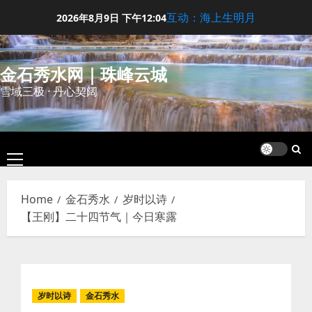
Skip
互动：海上生明月
2026年8月9日
下午12:04
to
content
金石秀水网｜珠峰云城
雪域三极 · 丹心契阔
Primary
Menu
Home
金石秀水
岁时以诗
【王刚】二十四节气｜今日寒露
岁时以诗
金石秀水