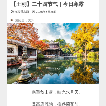
【王刚】二十四节气｜今日寒露
金石秀水网
2026年5月26日
阅读量：324
寒重秋山露，晴光水月天。
登高遥雁隐，推盏菊花前。