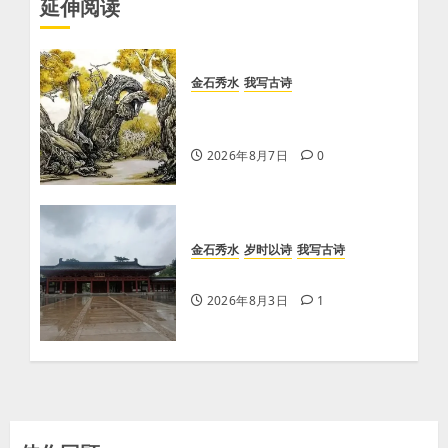
延伸阅读
金石秀水
我写古诗
【王刚】赏王三县先生〈大漠
胡杨〉画作
2026年8月7日
0
金石秀水
岁时以诗
我写古诗
【王刚】感秋
2026年8月3日
1