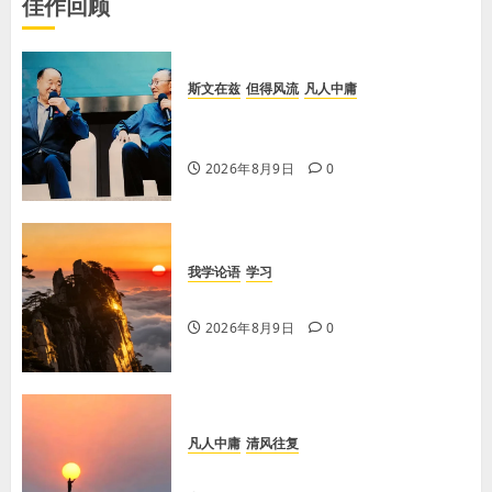
佳作回顾
斯文在兹
但得风流
凡人中庸
【李荣国】乡土乡音酿乡情 真心真
意铸真文
2026年8月9日
0
我学论语
学习
学习《论语·里仁篇》第六章
2026年8月9日
0
凡人中庸
清风往复
【王军平】不损人，安心