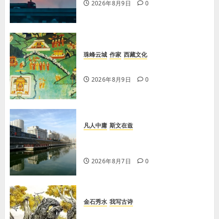
2026年8月9日
0
珠峰云城
作家
西藏文化
【歌谣】说吉利话
2026年8月9日
0
凡人中庸
斯文在兹
【王军平】牛奶没丢，丢的是那句没
有说完的话
2026年8月7日
0
金石秀水
我写古诗
【王刚】赏王三县先生〈大漠胡杨〉