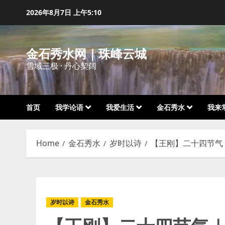
Skip
2026年8月7日
上午5:10
to
content
金石秀水网｜珠峰云城
雪域三极 · 丹心契阔
首页
我学论语
我爱生活
金石秀水
我来
Home
金石秀水
岁时以诗
【王刚】二十四节气
岁时以诗
金石秀水