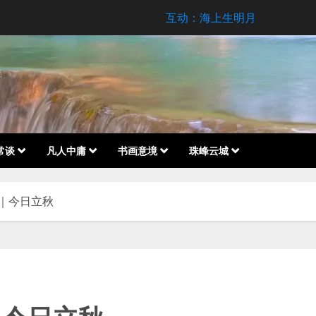
互动：海上生明月
常谈
凡人中庸
书画意境
珠峰云城
｜今日立秋