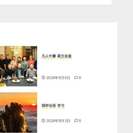
凡人中庸
斯文在兹
【李荣国】亲吻红高粱 爱心暖人
间
2026年8月6日
0
我学论语
学习
学习《论语·里仁篇》第五章
2026年8月3日
0