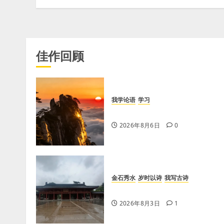
佳作回顾
我学论语
学习
学习《论语·里仁篇》第六章
2026年8月6日
0
金石秀水
岁时以诗
我写古诗
【王刚】感秋
2026年8月3日
1