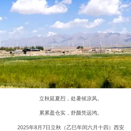
立秋延夏烈，处暑候凉风。
累累盈仓实，舒颜凭远鸿。
2025年8月7日立秋（乙巳年闰六月十四）西安