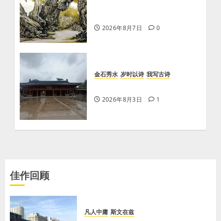
【王刚】赏王三县先生〈大漠
胡杨〉画作
2026年8月7日
0
金石秀水
岁时以诗
我写古诗
【王刚】感秋
2026年8月3日
1
佳作回顾
凡人中庸
斯文在兹