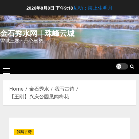
Skip
互动：海上生明月
2026年8月8日
下午9:18
to
content
金石秀水网｜珠峰云城
雪域三极 · 丹心契阔
Primary
Menu
Home
金石秀水
我写古诗
【王刚】兴庆公园见闻梅花
我写古诗