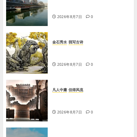
【王军平】牛奶没丢，丢的是那句没
有说完的话
2026年8月7日
0
金石秀水
我写古诗
【王刚】赏王三县先生〈大漠胡杨〉
画作
2026年8月7日
0
凡人中庸
但得风流
【李荣国】感恩戴德情义重 十年磨
剑寸心知
2026年8月7日
0