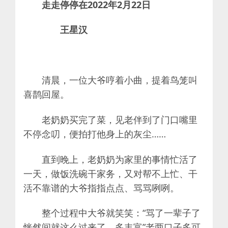
走走停停在2022年2月22日
王星汉
清晨，一位大爷哼着小曲，提着鸟笼叫
喜鹊回屋。
老奶奶买完了菜，见老伴到了门口嘴里
不停念叨，便拍打他身上的灰尘……
直到晚上，老奶奶为家里的事情忙活了
一天，做饭洗碗干家务，又对帮不上忙、干
活不靠谱的大爷指指点点、骂骂咧咧。
整个过程中大爷就笑笑：“骂了一辈子了
恍然间就这么过来了，多丰富”​老两口子多可