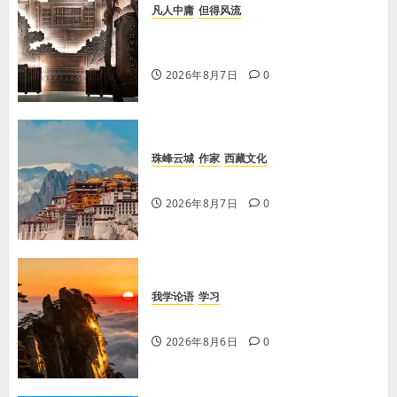
凡人中庸
但得风流
【李荣国】感恩戴德情义重 十年磨
剑寸心知
2026年8月7日
0
珠峰云城
作家
西藏文化
【歌谣】品美酒
2026年8月7日
0
我学论语
学习
学习《论语·里仁篇》第六章
2026年8月6日
0