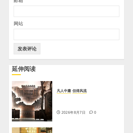
邮箱
网站
延伸阅读
凡人中庸
但得风流
【李荣国】感恩戴德情义重 十
年磨剑寸心知
2026年8月7日
0