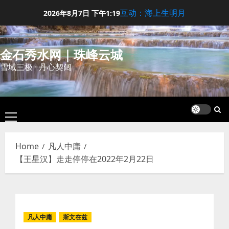
Skip
互动：海上生明月
2026年8月7日
下午1:19
to
content
金石秀水网｜珠峰云城
雪域三极 · 丹心契阔
Primary
Menu
Home
凡人中庸
【王星汉】走走停停在2022年2月22日
凡人中庸
斯文在兹