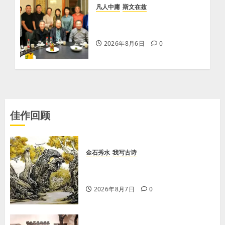
凡人中庸
斯文在兹
【李荣国】亲吻红高粱 爱心暖
人间
2026年8月6日
0
佳作回顾
金石秀水
我写古诗
【王刚】赏王三县先生〈大漠胡杨〉
画作
2026年8月7日
0