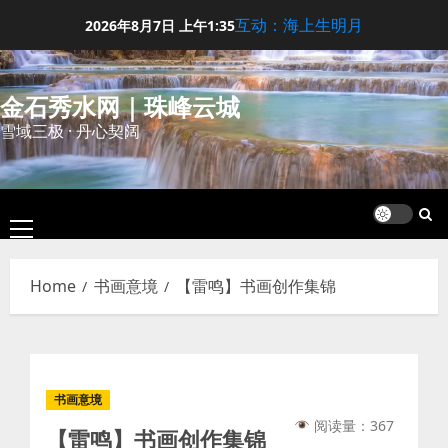
Skip
互动：海上生明月
2026年8月7日
上午1:35
to
content
金石秀水网｜珠峰云城
雪域三极 · 丹心契阔
Primary
Menu
Home
书画意境
【雷鸣】书画创作集锦
书画意境
阅读量：367
【雷鸣】书画创作集锦