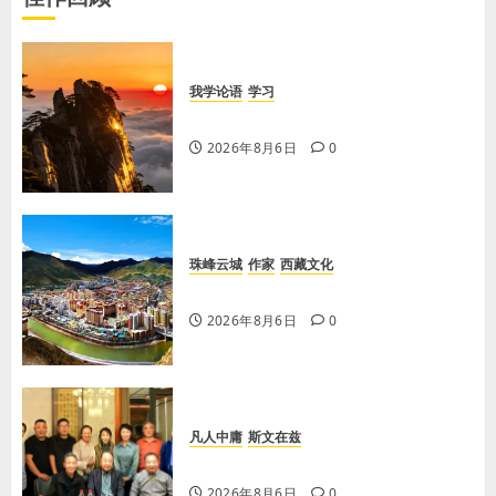
我学论语
学习
学习《论语·里仁篇》第六章
2026年8月6日
0
珠峰云城
作家
西藏文化
【歌谣】天上出现吉日
2026年8月6日
0
凡人中庸
斯文在兹
【李荣国】亲吻红高粱 爱心暖人间
2026年8月6日
0