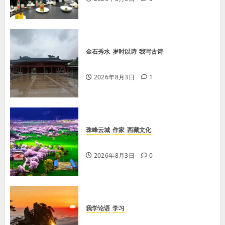
金石秀水
岁时以诗
我写古诗
【王刚】感秋
2026年8月3日
1
珠峰云城
作家
西藏文化
【歌谣】新娘下马
2026年8月3日
0
我学论语
学习
学习《论语·里仁篇》第五章