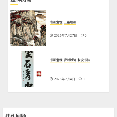
书画意境
三秦绘画
【王雅琴】照金曙光
2026年7月27日
0
书画意境
岁时以诗
长安书法
牛迈程先生题“金石秀水”，王
刚赋诗以赠
2026年7月4日
0
佳作回顾