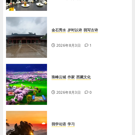
金石秀水
岁时以诗
我写古诗
【王刚】感秋
2026年8月3日
1
珠峰云城
作家
西藏文化
【歌谣】新娘下马
2026年8月3日
0
我学论语
学习
学习《论语·里仁篇》第五章