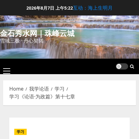
Skip
互动：海上生明月
2026年8月7日
上午5:22
to
content
金石秀水网｜珠峰云城
雪域三极 · 丹心契阔
Primary
Menu
Home
我学论语
学习
学习《论语·为政篇》第十七章
学习