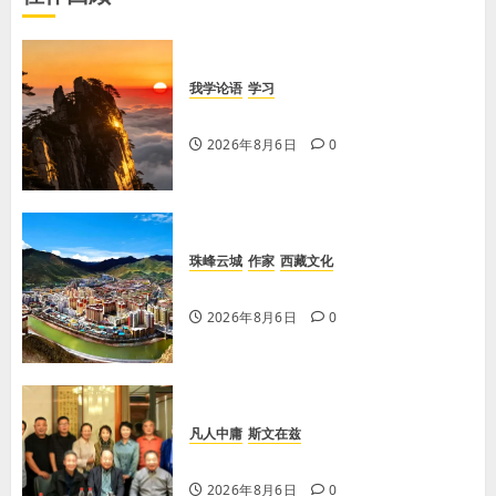
我学论语
学习
学习《论语·里仁篇》第六章
2026年8月6日
0
珠峰云城
作家
西藏文化
【歌谣】天上出现吉日
2026年8月6日
0
凡人中庸
斯文在兹
【李荣国】亲吻红高粱 爱心暖人间
2026年8月6日
0