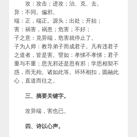
攻：攻击；进攻；治、克、去。
异：不同。偏邪。
端：正，端正。源头；出处；开始；
害：祸害，祸患；危害；不好；
子之意：克异端，危害就停止了。
子为人师：教导弟子而成君子。凡有违君子
之道者，皆是害。譬如：孝悌不孝悌；君子
重与不重；思无邪还是思有邪；学思相契不
惑，而无殆。诸如此等。环环相扣，圆融此
心，直道而往之。
三、摘要关键字。
攻异端，害也已。
四、诗以心声。