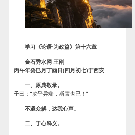
学习《论语·为政篇》第十六章
金石秀水网 王刚
丙午年癸巳月丁酉日(四月初七)于西安
一、原典敬录。
子曰：“攻乎异端，斯害也已！”
不遣众解，达我心声。
二、于心释义。