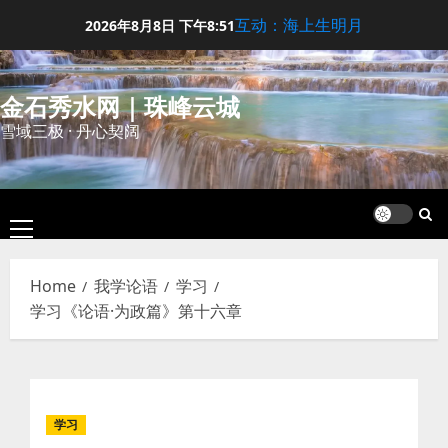
Skip
互动：海上生明月
2026年8月8日
下午8:51
to
content
金石秀水网｜珠峰云城
雪域三极 · 丹心契阔
Primary
Menu
Home
我学论语
学习
学习《论语·为政篇》第十六章
学习