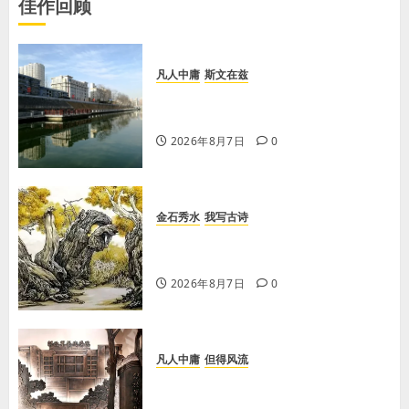
佳作回顾
凡人中庸
斯文在兹
【王军平】牛奶没丢，丢的是那句没
有说完的话
2026年8月7日
0
金石秀水
我写古诗
【王刚】赏王三县先生〈大漠胡杨〉
画作
2026年8月7日
0
凡人中庸
但得风流
【李荣国】感恩戴德情义重 十年磨
剑寸心知