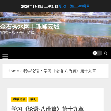
Skip
互动：海上生明月
2026年8月8日
上午5:15
to
content
金石秀水网｜珠峰云城
雪域三极 · 丹心契阔
Primary
Menu
Home
我学论语
学习《论语·八佾篇》第十九章
我学论语
学习
学习《论语·八佾篇》第十九章