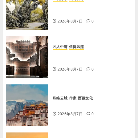
【王刚】赏王三县先生〈大漠胡杨〉
画作
2026年8月7日
0
凡人中庸
但得风流
【李荣国】感恩戴德情义重 十年磨
剑寸心知
2026年8月7日
0
珠峰云城
作家
西藏文化
【歌谣】品美酒
2026年8月7日
0