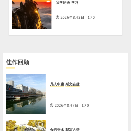
我学论语
学习
学习《论语·里仁篇》第五章
2026年8月3日
0
佳作回顾
凡人中庸
斯文在兹
【王军平】牛奶没丢，丢的是那句没
有说完的话
2026年8月7日
0
金石秀水
我写古诗