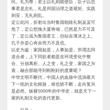
民。礼为尊；君王以礼则能使臣，臣子以忠
事君是忠礼，礼是邦国治理之道规矩。实践
则安，无礼则乱。
定公此问，折射出当时鲁国朝政礼制岌岌可
危了，定公想挽大厦将倾，已然是力不可及
了，定公虽为鲁国君王，但站在薄冰之上。
孔子亦是心有余而力不及也。
以史为鉴：家国如是，人事如是。所谓志同
道合者，上下同欲者都是在环境变化中整
合、分崩离析。人之变，礼之变，家国之兴
衰，融合那能寻到刚刚好的度量呢？
中华文明不断代，中国人的血脉中流淌着天
下一统的文化根脉，谁也斩不断，走向复兴
是必然。纵横5000年的中华史，就是天下一
家的礼制文化的迭代更新。
引文：