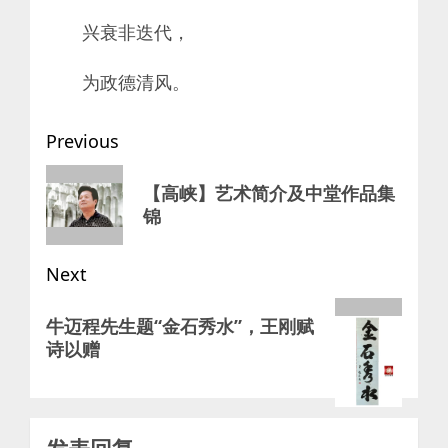
兴衰非迭代，
为政德清风。
Post
Previous
navigation
Previous
【高峡】艺术简介及中堂作品集
post:
锦
Next
Next
牛迈程先生题“金石秀水”，王刚赋
post:
诗以赠