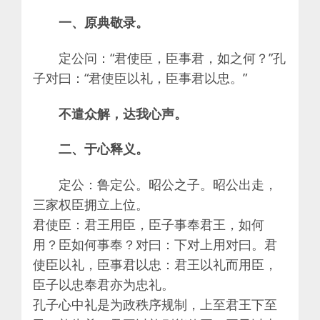
一、原典敬录。
定公问：“君使臣，臣事君，如之何？”孔
子对曰：“君使臣以礼，臣事君以忠。”
不遣众解，达我心声。
二、于心释义。
定公：鲁定公。昭公之子。昭公出走，
三家权臣拥立上位。
君使臣：君王用臣，臣子事奉君王，如何
用？臣如何事奉？对曰：下对上用对曰。君
使臣以礼，臣事君以忠：君王以礼而用臣，
臣子以忠奉君亦为忠礼。
孔子心中礼是为政秩序规制，上至君王下至