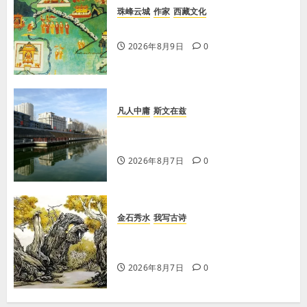
珠峰云城
作家
西藏文化
【歌谣】说吉利话
2026年8月9日
0
凡人中庸
斯文在兹
【王军平】牛奶没丢，丢的是那句没
有说完的话
2026年8月7日
0
金石秀水
我写古诗
【王刚】赏王三县先生〈大漠胡杨〉
画作
2026年8月7日
0