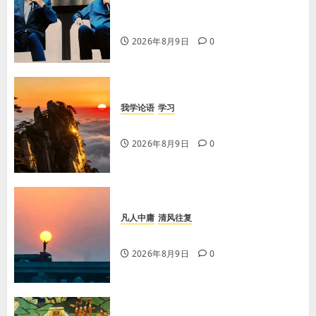
【李荣国】乡土乡音酿乡情 真心真
意铸真文
2026年8月9日
0
我学论语
学习
学习《论语·里仁篇》第六章
2026年8月9日
0
凡人中庸
清风往复
【王军平】不损人，安心
2026年8月9日
0