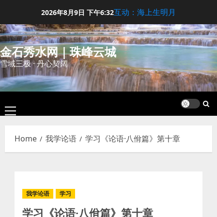
Skip
互动：海上生明月
2026年8月9日
下午6:32
to
content
金石秀水网｜珠峰云城
雪域三极 · 丹心契阔
Primary
Menu
Home
我学论语
学习《论语·八佾篇》第十章
我学论语
学习
学习《论语·八佾篇》第十章