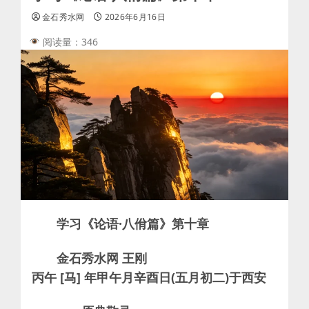
金石秀水网
2026年6月16日
阅读量：346
学习《论语·八佾篇》第十章
金石秀水网 王刚
丙午 [马] 年甲午月辛酉日(五月初二)于西安