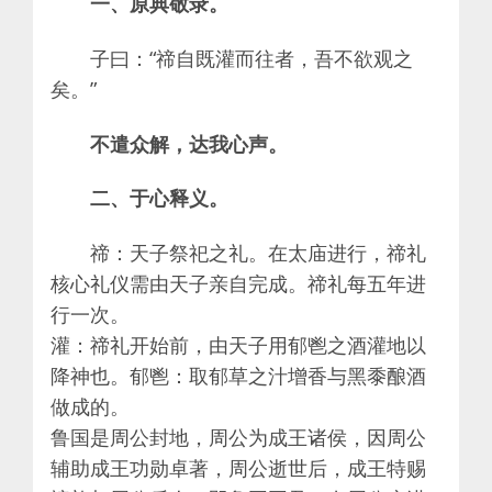
一、原典敬录。
子曰：“禘自既灌而往者，吾不欲观之
矣。”
不遣众解，达我心声。
二、于心释义。
禘：天子祭祀之礼。在太庙进行，禘礼
核心礼仪需由天子亲自完成。禘礼每五年进
行一次。
灌：禘礼开始前，由天子用郁鬯之酒灌地以
降神也。郁鬯：取郁草之汁增香与黑黍酿酒
做成的。
鲁国是周公封地，周公为成王诸侯，因周公
辅助成王功勋卓著，周公逝世后，成王特赐