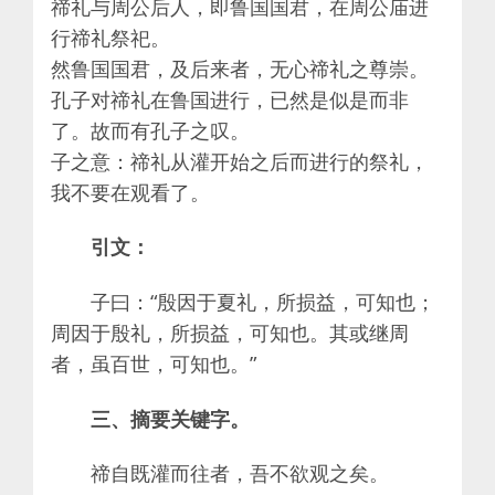
禘礼与周公后人，即鲁国国君，在周公庙进
行禘礼祭祀。
然鲁国国君，及后来者，无心禘礼之尊崇。
孔子对禘礼在鲁国进行，已然是似是而非
了。故而有孔子之叹。
子之意：禘礼从灌开始之后而进行的祭礼，
我不要在观看了。
引文：
子曰：“殷因于夏礼，所损益，可知也；
周因于殷礼，所损益，可知也。其或继周
者，虽百世，可知也。”
三、摘要关键字。
禘自既灌而往者，吾不欲观之矣。