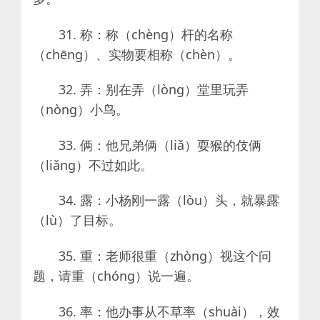
31. 称：称（chèng）杆的名称
（chēng）、实物要相称（chèn）。
32. 弄：别在弄（lòng）堂里玩弄
（nòng）小鸟。
33. 俩：他兄弟俩（liǎ）耍猴的伎俩
（liǎng）不过如此。
34. 露：小杨刚一露（lòu）头，就暴露
（lù）了目标。
35. 重：老师很重（zhòng）视这个问
题，请重（chóng）说一遍。
36. 率：他办事从不草率（shuài），效