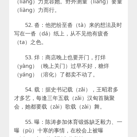
（liàng）力宽容她。野外测量（liáng）要量
（liàng）力而行。
52. 沓：他把纷至沓（tà）来的想法及时
写在一沓（dá）纸上，从不见他有疲沓
（ta）之色。
53. 烊：商店晚上也要开门，打烊
（yàng）（晚上关门）过早不好，糖烊
（yáng）（溶化）了都卖不动了。
54. 载：据史书记载（zǎi），王昭君多
才多艺，每逢三年五载（zǎi）汉匈首脑聚
会，她都要载（zài）歌载（zài）舞。
55. 曝：陈涛参加体育锻炼缺乏毅力、一
曝（pù）十寒的事情，在校会上被曝