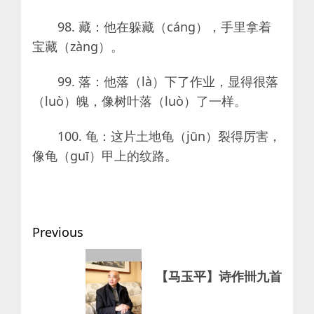
98. 藏：他在躲藏（cáng），手里拿着
宝藏（zàng）。
99. 落：他落（là）下了作业，显得很落
（luò）魄，像树叶落（luò）了一样。
100. 龟：这片土地龟（jūn）裂得厉害，
像龟（guī）甲上的纹路。
Post
Previous
navigation
Previous
【马玉平】诗作卌九首
post: