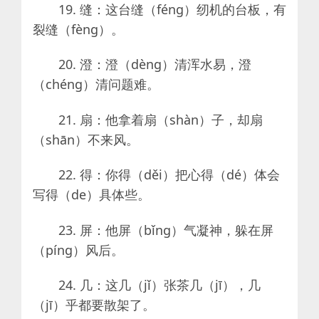
19. 缝：这台缝（féng）纫机的台板，有
裂缝（fèng）。
20. 澄：澄（dèng）清浑水易，澄
（chéng）清问题难。
21. 扇：他拿着扇（shàn）子，却扇
（shān）不来风。
22. 得：你得（děi）把心得（dé）体会
写得（de）具体些。
23. 屏：他屏（bǐng）气凝神，躲在屏
（píng）风后。
24. 几：这几（jǐ）张茶几（jī），几
（jī）乎都要散架了。