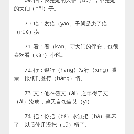
69. 伯：我是她的大伯（bó），不是她
的大伯（bǎi）子。
70. 疟：发疟（yāo）子就是患了疟
（nüè）疾。
71. 看：看（kān）守大门的保安，也很
喜欢看（kàn）小说。
72. 行：银行（háng）发行（xíng）股
票，报纸刊登行（háng）情。
73. 艾：他在耆艾（ài）之年得了艾
（ài）滋病，整天自怨自艾（yì）。
74. 把：你把（bǎ）水缸把（bà）摔坏
了，以后使用没把（bǎ）柄了。