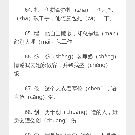
64. 扎：鱼拼命挣扎（zhá），鱼刺扎
（zhā）破了手，他随意包扎（zā）一下。
65. 埋：他自己懒散，却总是埋（mán）
怨别人埋（mái）头工作。
66. 盛：盛（shèng）老师盛（shèng）
情邀我去她家做客，并帮我盛（chéng）
饭。
67. 伧：这个人衣着寒伧（chen），语
言伧（cāng）俗。
68. 创：勇于创（chuàng）造的人，难
免会遭受创（chuāng）伤。