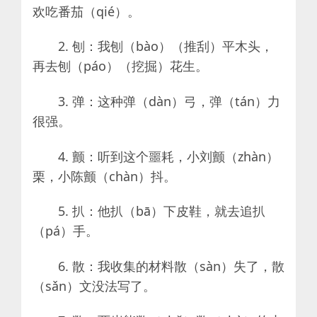
欢吃番茄（qié）。
2. 刨：我刨（bào）（推刮）平木头，
再去刨（páo）（挖掘）花生。
3. 弹：这种弹（dàn）弓，弹（tán）力
很强。
4. 颤：听到这个噩耗，小刘颤（zhàn）
栗，小陈颤（chàn）抖。
5. 扒：他扒（bā）下皮鞋，就去追扒
（pá）手。
6. 散：我收集的材料散（sàn）失了，散
（sǎn）文没法写了。