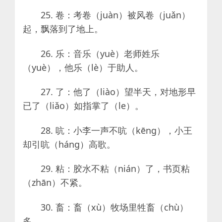
25. 卷：考卷（juàn）被风卷（juǎn）
起，飘落到了地上。
26. 乐：音乐（yuè）老师姓乐
（yuè），他乐（lè）于助人。
27. 了：他了（liào）望半天，对地形早
已了（liǎo）如指掌了（le）。
28. 吭：小李一声不吭（kēng），小王
却引吭（háng）高歌。
29. 粘：胶水不粘（nián）了，书页粘
（zhān）不紧。
30. 畜：畜（xù）牧场里牲畜（chù）
多。