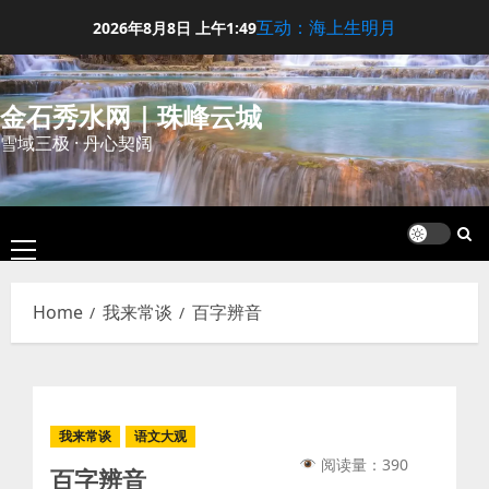
Skip
互动：海上生明月
2026年8月8日
上午1:49
to
content
金石秀水网｜珠峰云城
雪域三极 · 丹心契阔
Primary
Menu
Home
我来常谈
百字辨音
我来常谈
语文大观
阅读量：390
百字辨音