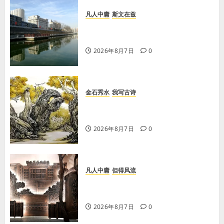
凡人中庸
斯文在兹
【王军平】牛奶没丢，丢的是那句没
有说完的话
2026年8月7日
0
金石秀水
我写古诗
【王刚】赏王三县先生〈大漠胡杨〉
画作
2026年8月7日
0
凡人中庸
但得风流
【李荣国】感恩戴德情义重 十年磨
剑寸心知
2026年8月7日
0