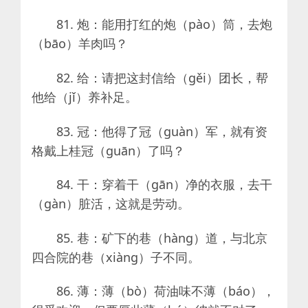
81. 炮：能用打红的炮（pào）筒，去炮
（bāo）羊肉吗？
82. 给：请把这封信给（gěi）团长，帮
他给（jǐ）养补足。
83. 冠：他得了冠（guàn）军，就有资
格戴上桂冠（guān）了吗？
84. 干：穿着干（gān）净的衣服，去干
（gàn）脏活，这就是劳动。
85. 巷：矿下的巷（hàng）道，与北京
四合院的巷（xiàng）子不同。
86. 薄：薄（bò）荷油味不薄（báo），