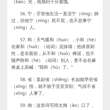
（bào）光，他感到十分羞愧。
56. 宁：尽管他生活一直没宁（níng）静
过，但他宁（nìng）死不屈，也不息事宁
（níng）人。
57. 和：天气暖和（huo），小和（hé）
在家和（huó）（动词）泥抹墙；他讲原则
性，是非面前，从不和（huò）稀泥，也不
随声附和（hè）（动词）别人，更不会在麻
将桌上高喊：“我和（hú）了。”
58. 省：某副省（shěng）长如能早些省
（xǐng）悟，就不致于丢官弃职、气得不省
（xǐng）人事了。
59. 拗：这首诗写得太拗（ào）口了，