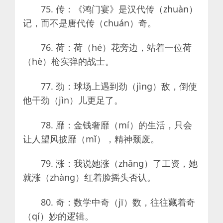
75. 传：《鸿门宴》是汉代传（zhuàn）
记，而不是唐代传（chuán）奇。
76. 荷：荷（hé）花旁边，站着一位荷
（hè）枪实弹的战士。
77. 劲：球场上遇到劲（jìng）敌，倒使
他干劲（jìn）儿更足了。
78. 靡：金钱奢靡（mí）的生活，只会
让人望风披靡（mǐ），精神颓废。
79. 涨：我说她涨（zhǎng）了工资，她
就涨（zhàng）红着脸摇头否认。
80. 奇：数学中奇（jī）数，往往藏着奇
（qí）妙的逻辑。