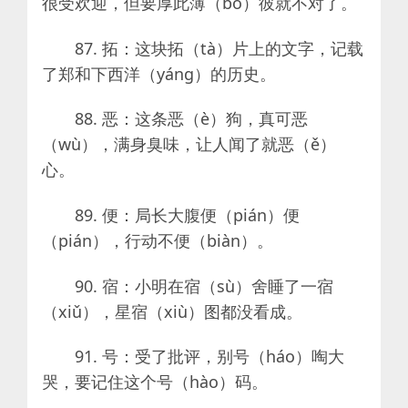
很受欢迎，但要厚此薄（bó）彼就不对了。
87. 拓：这块拓（tà）片上的文字，记载
了郑和下西洋（yáng）的历史。
88. 恶：这条恶（è）狗，真可恶
（wù），满身臭味，让人闻了就恶（ě）
心。
89. 便：局长大腹便（pián）便
（pián），行动不便（biàn）。
90. 宿：小明在宿（sù）舍睡了一宿
（xiǔ），星宿（xiù）图都没看成。
91. 号：受了批评，别号（háo）啕大
哭，要记住这个号（hào）码。