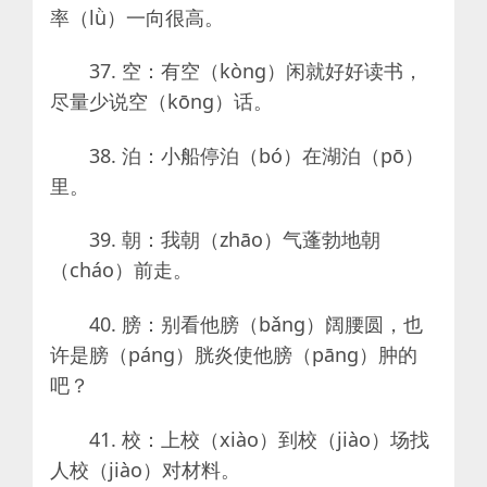
率（lǜ）一向很高。
37. 空：有空（kòng）闲就好好读书，
尽量少说空（kōng）话。
38. 泊：小船停泊（bó）在湖泊（pō）
里。
39. 朝：我朝（zhāo）气蓬勃地朝
（cháo）前走。
40. 膀：别看他膀（bǎng）阔腰圆，也
许是膀（páng）胱炎使他膀（pāng）肿的
吧？
41. 校：上校（xiào）到校（jiào）场找
人校（jiào）对材料。