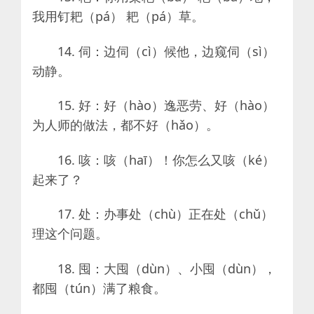
我用钉耙（pá） 耙（pá）草。
14. 伺：边伺（cì）候他，边窥伺（sì）
动静。
15. 好：好（hào）逸恶劳、好（hào）
为人师的做法，都不好（hǎo）。
16. 咳：咳（haī）！你怎么又咳（ké）
起来了？
17. 处：办事处（chù）正在处（chǔ）
理这个问题。
18. 囤：大囤（dùn）、小囤（dùn），
都囤（tún）满了粮食。