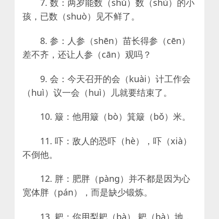
7. 数：两岁能数（shǔ）数（shù）的小
孩，已数（shuò）见不鲜了。
8. 参：人参（shēn）苗长得参（cēn）
差不齐，还让人参（cān）观吗？
9. 会：今天召开的会（kuài）计工作会
（huì）议一会（huì）儿就要结束了。
10. 簸：他用簸（bò）箕簸（bǒ）米。
11. 吓：敌人的恐吓（hè），吓（xià）
不倒他。
12. 胖：肥胖（pàng）并不都是因为心
宽体胖（pán），而是缺少锻炼。
13. 耙：你用梨耙（bà） 耙（bà）地，