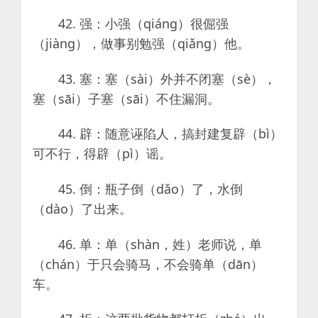
42. 强：小强（qiáng）很倔强
（jiàng），做事别勉强（qiǎng）他。
43. 塞：塞（sài）外并不闭塞（sè），
塞（sāi）子塞（sāi）不住漏洞。
44. 辟：随意诬陷人，搞封建复辟（bì）
可不行，得辟（pì）谣。
45. 倒：瓶子倒（dǎo）了，水倒
（dào）了出来。
46. 单：单（shàn，姓）老师说，单
（chán）于只会骑马，不会骑单（dān）
车。