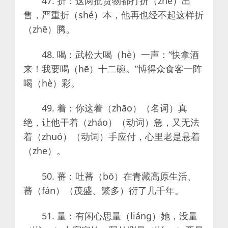
47. 折：这两批货物都打折（zhé）出
售，严重折（shé）本，他再也经不起这样折
（zhē）腾。
48. 喝：武松大喝（hè）一声：“快拿酒
来！我要喝（hē）十二碗。”博得众食客一阵
喝（hè）彩。
49. 着：你这着（zhāo）（名词）真
绝，让他干着（zháo）（动词）急，又无法
着（zhuó）（动词）手应付，心里老是悬着
（zhe）。
50. 蕃：吐蕃（bō）在青藏高原生活、
蕃（fán）（茂盛、繁多）衍了几千年。
51. 量：有闲心思量（liáng）她，没量