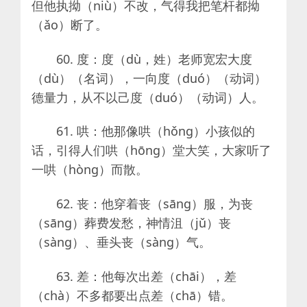
但他执拗（niù）不改，气得我把笔杆都拗
（ǎo）断了。
60. 度：度（dù，姓）老师宽宏大度
（dù）（名词），一向度（duó）（动词）
德量力，从不以己度（duó）（动词）人。
61. 哄：他那像哄（hǒng）小孩似的
话，引得人们哄（hōng）堂大笑，大家听了
一哄（hòng）而散。
62. 丧：他穿着丧（sāng）服，为丧
（sāng）葬费发愁，神情沮（jǔ）丧
（sàng）、垂头丧（sàng）气。
63. 差：他每次出差（chāi），差
（chà）不多都要出点差（chā）错。