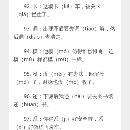
92. 卡：这辆卡（kǎ）车，被关卡
（qiǎ）拦住了。
93. 调：出现矛盾要先调（tiáo）解，然
后调（diào）查清楚。
94. 模：他模（mó）仿得惟妙惟肖，连
模（mú）样都模（mú）一样。
95. 没：没（méi）有办法，船沉没
（mò）了，财物也没（mò）收了。
96. 还：下课后我还（hái）要去图书馆
还（huán）书。
97. 系：你得系（jì）好安全带，系
（xì）好教练再发车。