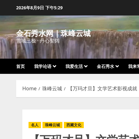
Skip
2026年8月9日
下午5:29
to
content
金石秀水网｜珠峰云城
雪域三极 · 丹心契阔
首页
我学论语
我爱生活
金石秀水
我来
Home
珠峰云城
【万玛才旦】文学艺术影视成就
名人
珠峰云城
西藏文化