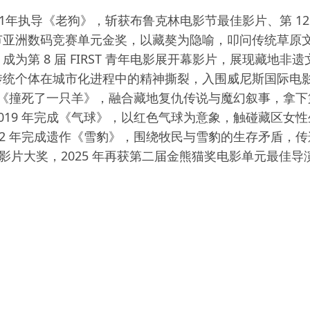
年执导《老狗》，斩获布鲁克林电影节最佳影片、第 12 届
亚洲数码竞赛单元金奖，以藏獒为隐喻，叩问传统草原文明
第 8 届 FIRST 青年电影展开幕影片，展现藏地非遗
统个体在城市化进程中的精神撕裂，入围威尼斯国际电影节
导《撞死了一只羊》，融合藏地复仇传说与魔幻叙事，拿下第
019 年完成《气球》，以红色气球为意象，触碰藏区女
2 年完成遗作《雪豹》，围绕牧民与雪豹的生存矛盾，传
佳影片大奖，2025 年再获第二届金熊猫奖电影单元最佳导