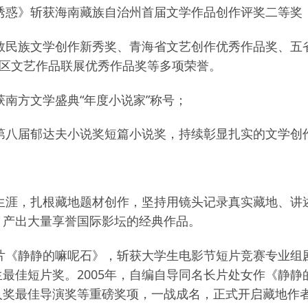
《诱惑》斩获海南藏族自治州首届文学作品创作评奖二等奖
少数民族文学创作新秀奖、青海省文艺创作优秀作品奖、
治区文艺作品联展优秀作品奖等多项荣誉。
获南方文学盛典“年度小说家”称号；
获第八届郁达夫小说奖短篇小说奖，持续彰显扎实的文学创
导生涯，扎根藏地题材创作，坚持用镜头记录真实藏地、
，产出大量享誉国际影坛的经典作品。
短片《静静的嘛呢石》，斩获大学生电影节短片竞赛专业组剧
最佳短片奖。2005年，自编自导同名长片处女作《静静
人奖最佳导演奖等重磅奖项，一战成名，正式开启藏地作