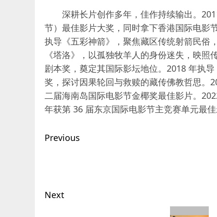
深耕长片创作多年，佳作持续输出。2011
节）最佳影片大奖，同时拿下香港国际电影节
执导《五彩神箭》，聚焦藏区传统射箭民俗，成为
《塔洛》，以孤独牧羊人的身份迷失，映照传
剧本奖，奠定其国际影坛地位。2018 年执
奖，探讨因果轮回与救赎的藏传佛教哲思。2
二届海南岛国际电影节金椰奖最佳影片。202
年获第 36 届东京国际电影节主竞赛单元最
Post
Previous
navigation
Previous
post:
Next
Next