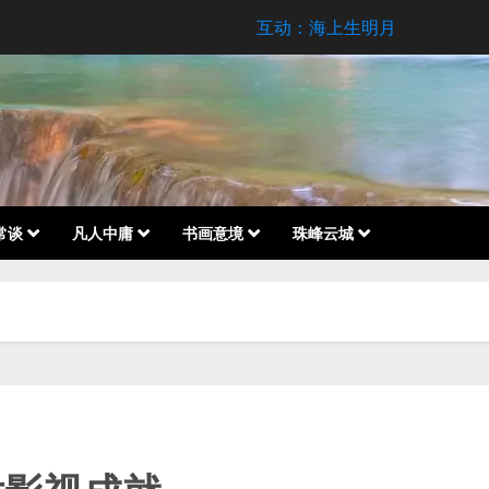
互动：海上生明月
常谈
凡人中庸
书画意境
珠峰云城