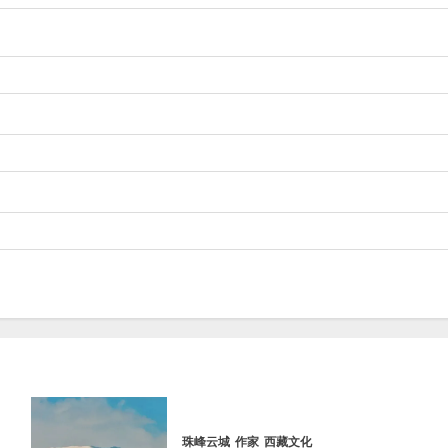
珠峰云城
作家
西藏文化