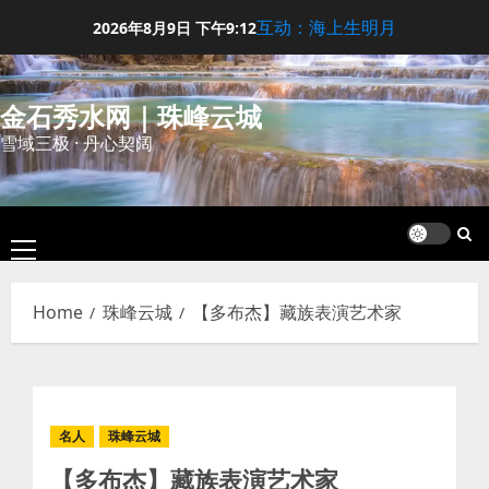
Skip
互动：海上生明月
2026年8月9日
下午9:12
to
content
金石秀水网｜珠峰云城
雪域三极 · 丹心契阔
Primary
Menu
Home
珠峰云城
【多布杰】藏族表演艺术家
名人
珠峰云城
【多布杰】藏族表演艺术家