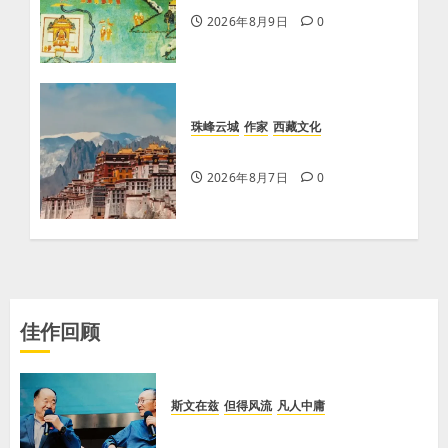
2026年8月9日
0
珠峰云城
作家
西藏文化
【歌谣】品美酒
2026年8月7日
0
佳作回顾
斯文在兹
但得风流
凡人中庸
【李荣国】乡土乡音酿乡情 真心真