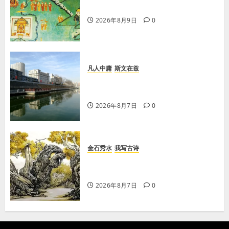
【歌谣】说吉利话
2026年8月9日
0
凡人中庸
斯文在兹
【王军平】牛奶没丢，丢的是那句没
有说完的话
2026年8月7日
0
金石秀水
我写古诗
【王刚】赏王三县先生〈大漠胡杨〉
画作
2026年8月7日
0