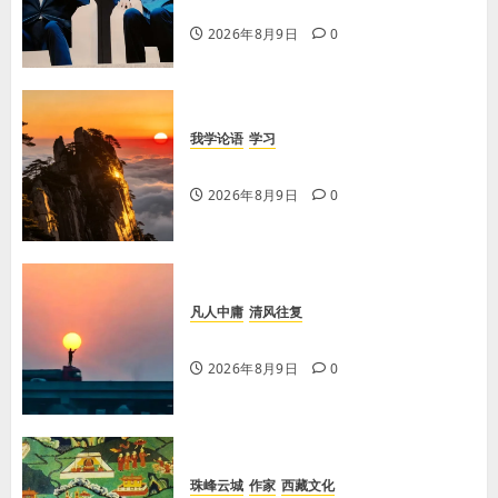
意铸真文
2026年8月9日
0
我学论语
学习
学习《论语·里仁篇》第六章
2026年8月9日
0
凡人中庸
清风往复
【王军平】不损人，安心
2026年8月9日
0
珠峰云城
作家
西藏文化