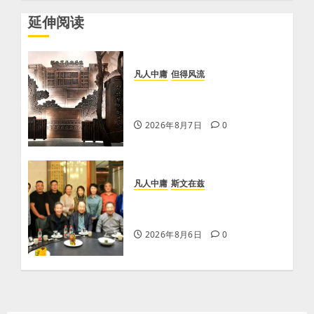
延伸阅读
凡人中庸
但得风流
【李荣国】感恩戴德情义重 十
年磨剑寸心知
2026年8月7日
0
凡人中庸
斯文在兹
【李荣国】亲吻红高粱 爱心暖
人间
2026年8月6日
0