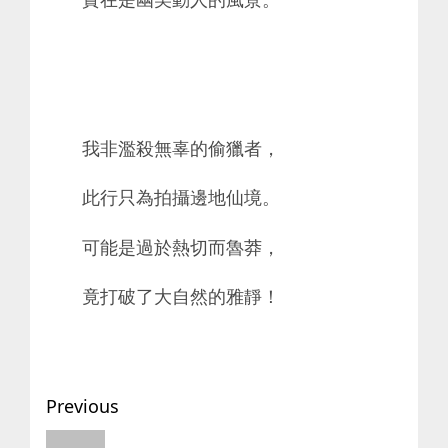
我非濫殺無辜的偷獵者，
此行只為拍攝邊地仙境。
可能是過於熱切而魯莽，
竟打破了大自然的雅靜！
Post
Previous
navigation
Previous