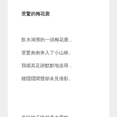
受驚的梅花鹿
飲水湖濱的一頭梅花鹿，
受驚匆匆奔入了小山林。
我循其足跡默默地追尋，
雖隱隱聞聲卻未見倩影。