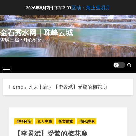
Skip
互动：海上生明月
2026年8月7日
下午2:33
to
content
金石秀水网｜珠峰云城
雪域三极 · 丹心契阔
Primary
Menu
Home
凡人中庸
【李景斌】受驚的梅花鹿
但得风流
凡人中庸
斯文在兹
清风过往
【李景斌】受驚的梅花鹿