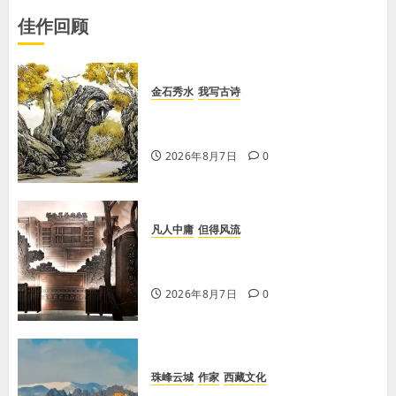
佳作回顾
金石秀水
我写古诗
【王刚】赏王三县先生〈大漠胡杨〉
画作
2026年8月7日
0
凡人中庸
但得风流
【李荣国】感恩戴德情义重 十年磨
剑寸心知
2026年8月7日
0
珠峰云城
作家
西藏文化