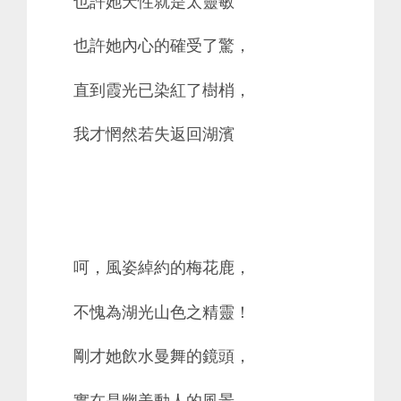
也許她天性就是太靈敏
也許她內心的確受了驚，
直到霞光已染紅了樹梢，
我才惘然若失返回湖濱
呵，風姿綽約的梅花鹿，
不愧為湖光山色之精靈！
剛才她飲水曼舞的鏡頭，
實在是幽美動人的風景。