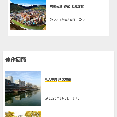
珠峰云城
作家
西藏文化
【歌谣】天上出现吉日
2026年8月6日
0
佳作回顾
凡人中庸
斯文在兹
【王军平】牛奶没丢，丢的是那句没
有说完的话
2026年8月7日
0