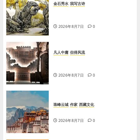
金石秀水
我写古诗
【王刚】赏王三县先生〈大漠胡杨〉
画作
2026年8月7日
0
凡人中庸
但得风流
【李荣国】感恩戴德情义重 十年磨
剑寸心知
2026年8月7日
0
珠峰云城
作家
西藏文化
【歌谣】品美酒
2026年8月7日
0