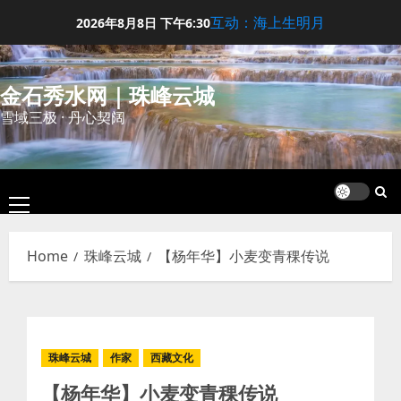
Skip
互动：海上生明月
2026年8月8日
下午6:30
to
content
金石秀水网｜珠峰云城
雪域三极 · 丹心契阔
Primary
Menu
Home
珠峰云城
【杨年华】小麦变青稞传说
珠峰云城
作家
西藏文化
【杨年华】小麦变青稞传说