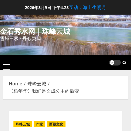
Skip
互动：海上生明月
2026年8月9日
下午4:28
to
content
金石秀水网｜珠峰云城
雪域三极 · 丹心契阔
Primary
Menu
Home
珠峰云城
【杨年华】我们是文成公主的后裔
珠峰云城
作家
西藏文化