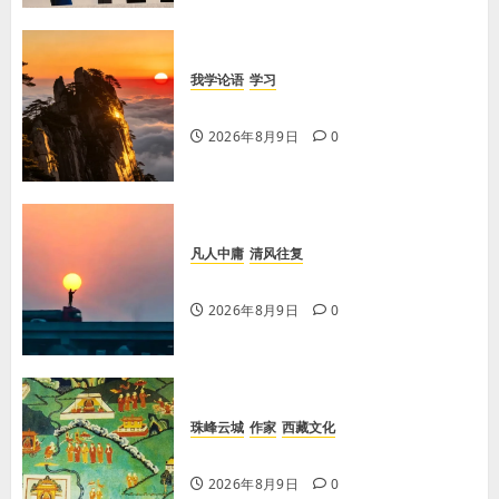
我学论语
学习
学习《论语·里仁篇》第六章
2026年8月9日
0
凡人中庸
清风往复
【王军平】不损人，安心
2026年8月9日
0
珠峰云城
作家
西藏文化
【歌谣】说吉利话
2026年8月9日
0