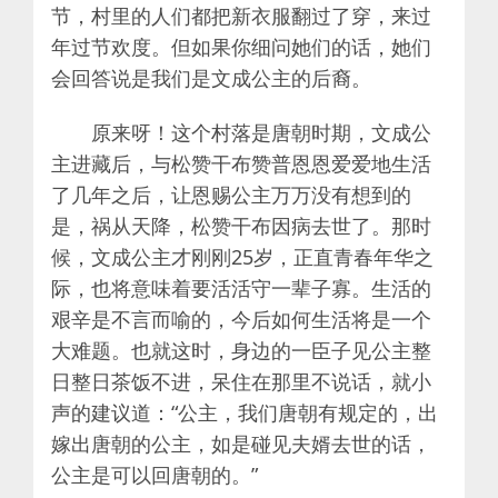
节，村里的人们都把新衣服翻过了穿，来过
年过节欢度。但如果你细问她们的话，她们
会回答说是我们是文成公主的后裔。
原来呀！这个村落是唐朝时期，文成公
主进藏后，与松赞干布赞普恩恩爱爱地生活
了几年之后，让恩赐公主万万没有想到的
是，祸从天降，松赞干布因病去世了。那时
候，文成公主才刚刚25岁，正直青春年华之
际，也将意味着要活活守一辈子寡。生活的
艰辛是不言而喻的，今后如何生活将是一个
大难题。也就这时，身边的一臣子见公主整
日整日茶饭不进，呆住在那里不说话，就小
声的建议道：“公主，我们唐朝有规定的，出
嫁出唐朝的公主，如是碰见夫婿去世的话，
公主是可以回唐朝的。”