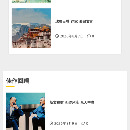
珠峰云城
作家
西藏文化
【歌谣】品美酒
2026年8月7日
0
佳作回顾
斯文在兹
但得风流
凡人中庸
【李荣国】乡土乡音酿乡情 真心真
意铸真文
2026年8月9日
0