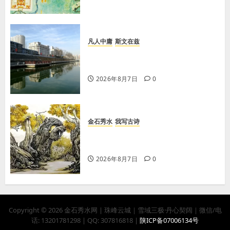
凡人中庸
斯文在兹
【王军平】牛奶没丢，丢的是那句没
有说完的话
2026年8月7日
0
金石秀水
我写古诗
【王刚】赏王三县先生〈大漠胡杨〉
画作
2026年8月7日
0
Copyright © 2026 金石秀水网 | 珠峰云城｜雪域三极·丹心契阔｜微信/电
话: 13201781298 | QQ: 307816818 |
陕ICP备07006134号