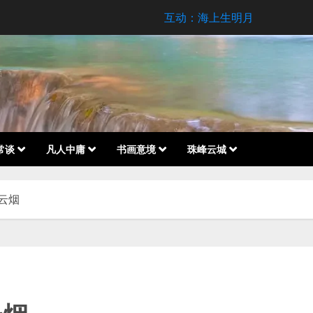
互动：海上生明月
常谈
凡人中庸
书画意境
珠峰云城
云烟