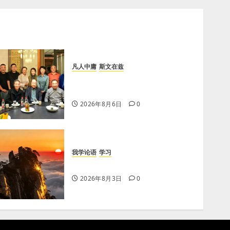
凡人中庸
斯文在兹
【李荣国】亲吻红高粱 爱心暖人
间
2026年8月6日
0
我学论语
学习
学习《论语·里仁篇》第五章
2026年8月3日
0