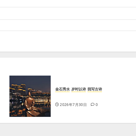
金石秀水
岁时以诗
我写古诗
【王刚】雨后秋月
2026年7月30日
0