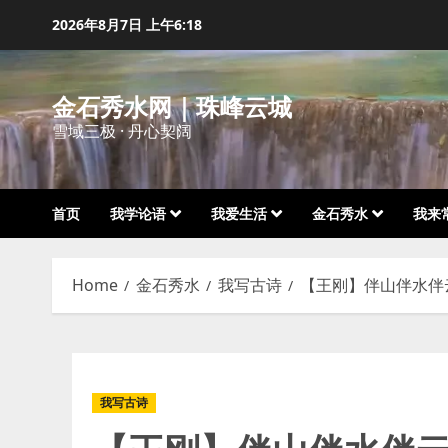
Skip
2026年8月7日
上午6:18
to
content
金石秀水网｜珠峰云城
雪域三极 · 丹心契阔
首页
我学论语
我爱生活
金石秀水
我来
Home
金石秀水
我写古诗
【王刚】伴山伴水伴
我写古诗