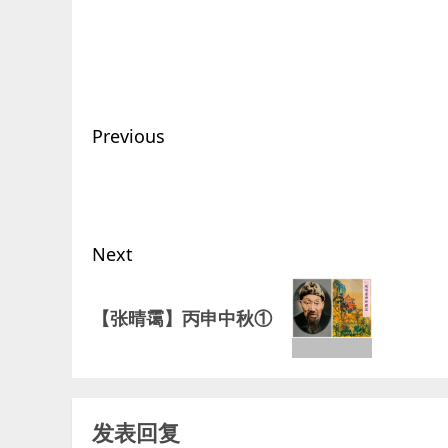
Post
Previous
navigation
Previous
post:
Next
Next
【张晴霭】丙申中秋①
post:
发表回复