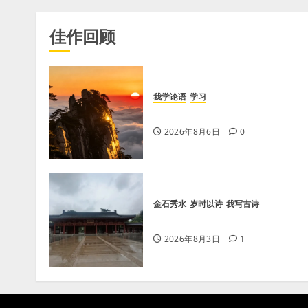
佳作回顾
我学论语
学习
学习《论语·里仁篇》第六章
2026年8月6日
0
金石秀水
岁时以诗
我写古诗
【王刚】感秋
2026年8月3日
1