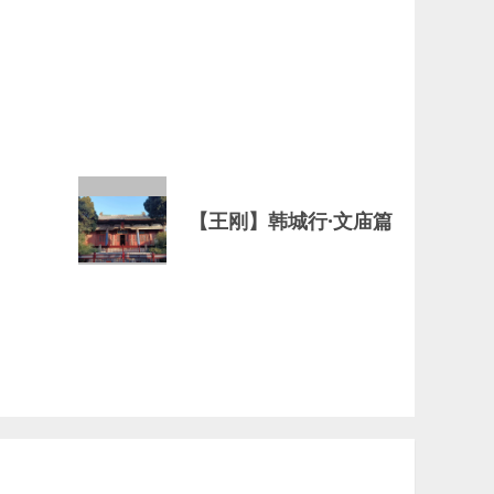
【王刚】韩城行·文庙篇