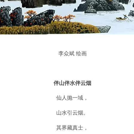
李众斌 绘画
伴山伴水伴云烟
仙人抛一域，
山水引云烟。
其界藏真士，