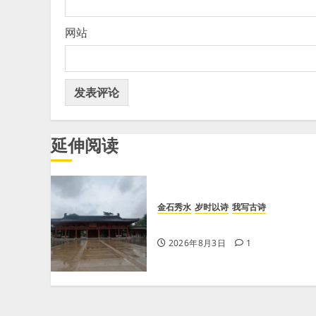
网站
延伸阅读
金石秀水
岁时以诗
我写古诗
【王刚】感秋
2026年8月3日
1