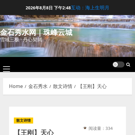
Skip
互动：海上生明月
2026年8月8日
下午2:48
to
content
金石秀水网｜珠峰云城
雪域三极 · 丹心契阔
Primary
Menu
Home
金石秀水
散文诗情
【王刚】天心
散文诗情
阅读量：334
【王刚】天心