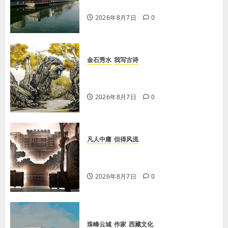
有说完的话
2026年8月7日
0
金石秀水
我写古诗
【王刚】赏王三县先生〈大漠胡杨〉
画作
2026年8月7日
0
凡人中庸
但得风流
【李荣国】感恩戴德情义重 十年磨
剑寸心知
2026年8月7日
0
珠峰云城
作家
西藏文化