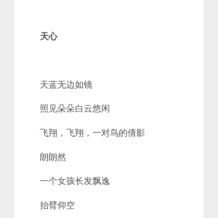
天心
天蓝无边如镜
照见朵朵白云悠闲
飞翔，飞翔，一对鸟的倩影
朗朗然
一个女孩长发飘逸
抬臂仰空