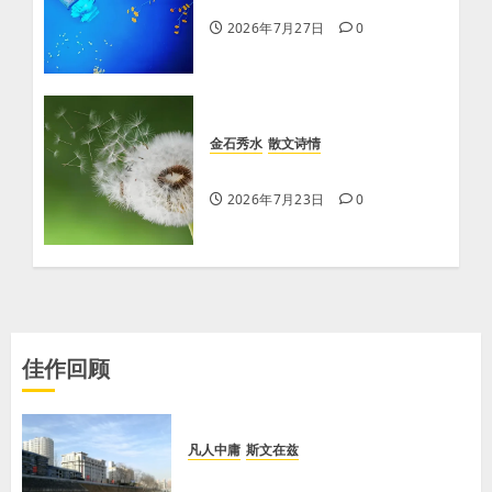
【王刚】一棵树
2026年7月27日
0
金石秀水
散文诗情
【王刚】大王虾
2026年7月23日
0
佳作回顾
凡人中庸
斯文在兹
【王军平】牛奶没丢，丢的是那句没