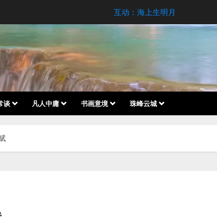
互动：海上生明月
常谈
凡人中庸
书画意境
珠峰云城
赋