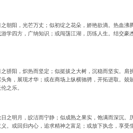
日之朝阳，光芒万丈；似初绽之花朵，娇艳欲滴。热血沸
或游学四方，广纳知识；或闯荡江湖，历练人生。结交豪
日之骄阳，炽热而坚定；似挺拔之大树，沉稳而坚实。肩
露头角，展现才华；或在商场上纵横驰骋，开拓进取。兢
天伦之乐。
秋日之明月，皎洁而宁静；似成熟之果实，饱满而深沉。
意义。或回归内心，追求精神之富足；或放下执念，享受