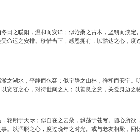
如冬日之暖阳，温和而安详；似沧桑之古木，坚韧而淡定
接受命运之安排。珍惜当下，感恩拥有，以豁达之心，度
清澈之湖水，平静而包容；似宁静之山林，祥和而安宁。
。以宽容之心，对待世间之人；以善良之意，关爱身边之
鸟，翱翔于天际；似自在之云朵，飘荡于苍穹。随心所欲
之事。以洒脱之心，度过晚年之时光。或与老友相聚，回