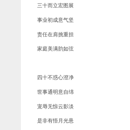
三十而立宏图展
事业初成意气坚
责任在肩挑重担
家庭美满韵如弦
四十不惑心澄净
世事通明意自绵
宠辱无惊云影淡
是非有悟月光悬