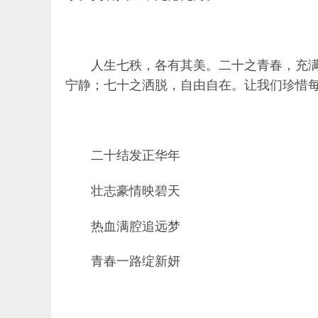
人生七秩，各有其美。二十之青春，充
宁静；七十之洒脱，自由自在。让我们珍惜每
二十结发正华年
壮志豪情映碧天
热血满腔追远梦
青春一路绽新妍