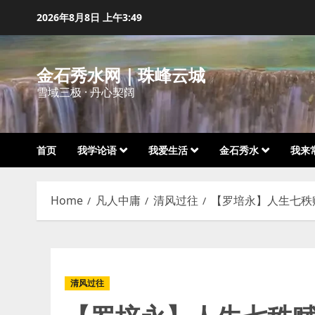
Skip
2026年8月8日
上午3:49
to
content
金石秀水网｜珠峰云城
雪域三极 · 丹心契阔
首页
我学论语
我爱生活
金石秀水
我来
Home
凡人中庸
清风过往
【罗培永】人生七秩
清风过往