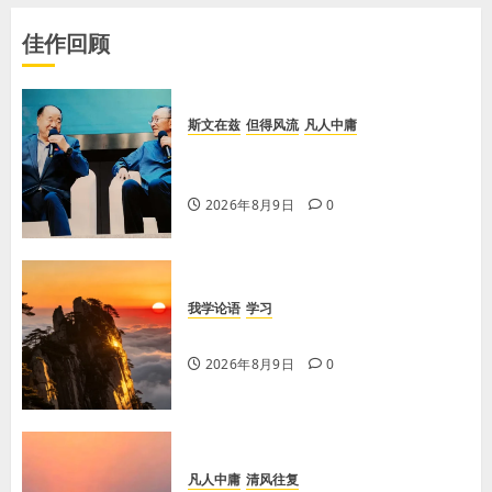
佳作回顾
斯文在兹
但得风流
凡人中庸
【李荣国】乡土乡音酿乡情 真心真
意铸真文
2026年8月9日
0
我学论语
学习
学习《论语·里仁篇》第六章
2026年8月9日
0
凡人中庸
清风往复