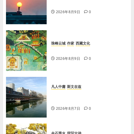
【王军平】不损人，安心
2026年8月9日
0
珠峰云城
作家
西藏文化
【歌谣】说吉利话
2026年8月9日
0
凡人中庸
斯文在兹
【王军平】牛奶没丢，丢的是那句没
有说完的话
2026年8月7日
0
金石秀水
我写古诗