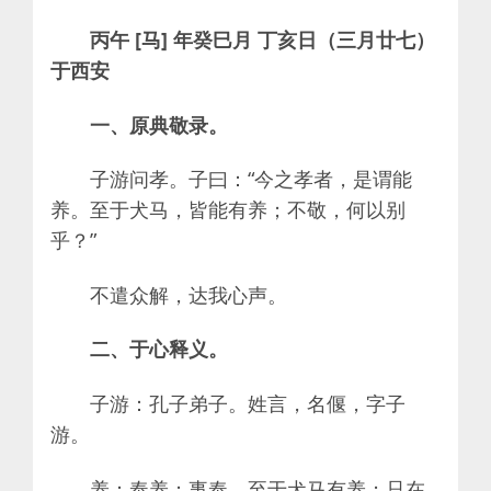
丙午 [马] 年癸巳月 丁亥日（三月廿七）
于西安
一、原典敬录。
子游问孝。子曰：“今之孝者，是谓能
养。至于犬马，皆能有养；不敬，何以别
乎？”
不遣众解，达我心声。
二、于心释义。
子游：孔子弟子。姓言，名偃，字子
游。
养：奉养；事奉。至于犬马有养；只在