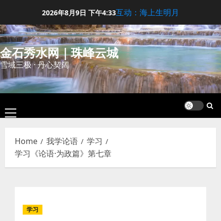
Skip
互动：海上生明月
2026年8月9日
下午4:33
to
content
金石秀水网｜珠峰云城
雪域三极 · 丹心契阔
Primary
Menu
Home
我学论语
学习
学习《论语·为政篇》第七章
学习