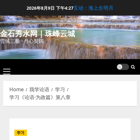
Skip
互动：海上生明月
2026年8月9日
下午4:27
to
content
金石秀水网｜珠峰云城
雪域三极 · 丹心契阔
Primary
Menu
Home
我学论语
学习
学习《论语·为政篇》第八章
学习