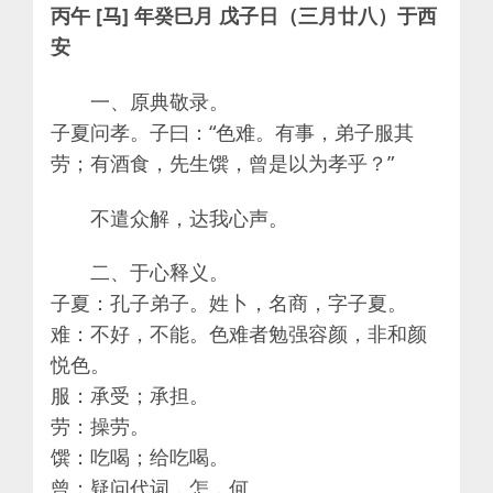
丙午 [马] 年癸巳月 戊子日（三月廿八）于西
安
一、原典敬录。
子夏问孝。子曰：“色难。有事，弟子服其
劳；有酒食，先生馔，曾是以为孝乎？”
不遣众解，达我心声。
二、于心释义。
子夏：孔子弟子。姓卜，名商，字子夏。
难：不好，不能。色难者勉强容颜，非和颜
悦色。
服：承受；承担。
劳：操劳。
馔：吃喝；给吃喝。
曾：疑问代词，怎，何。