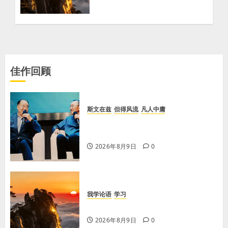
佳作回顾
斯文在兹
但得风流
凡人中庸
【李荣国】乡土乡音酿乡情 真心真
意铸真文
2026年8月9日
0
我学论语
学习
学习《论语·里仁篇》第六章
2026年8月9日
0