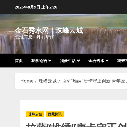
Skip
2026年8月9日
上午2:26
to
content
金石秀水网｜珠峰云城
雪域三极 · 丹心契阔
首页
我学论语
我爱生活
金石秀水
我来
Home
珠峰云城
拉萨“堆绣”唐卡守正创新 青年
珠峰云城
西藏快讯