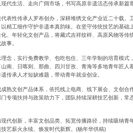
入现代生活、走向广阔市场，书写高原非遗活态传承新篇
遗代表性传承人罗布创办，深耕堆绣文化产业近二十载。
，以精工细作守护非遗本真韵味。在坚守传统技艺的基础
量化、年轻化文创产品，将藏式吉祥纹样、高原风物等传
代故事。
承理念，实行免费教学、包吃包住、三年学制的培育模式
山南、日喀则、那曲、四川甘孜、青海等多地青年匠人慕
非遗传承人才短缺难题，带动青年就业创业。
成成熟文创产品体系，依托线上电商、线下展会、文创合
部门专项扶持与政策助力下，团队持续深耕技艺创新，常
与现代创新，丰富文创品类、拓宽传播路径，持续吸纳青
技艺薪火永续、焕发时代新辉。(杨年华供稿)