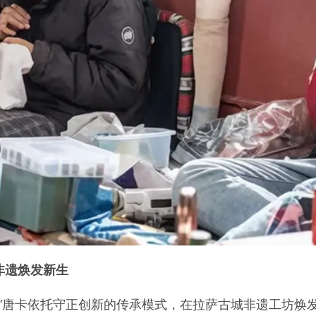
非遗焕发新生
绣”唐卡依托守正创新的传承模式，在拉萨古城非遗工坊焕