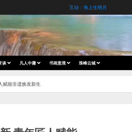
互动：海上生明月
常谈
凡人中庸
书画意境
珠峰云城
匠人赋能非遗焕发新生