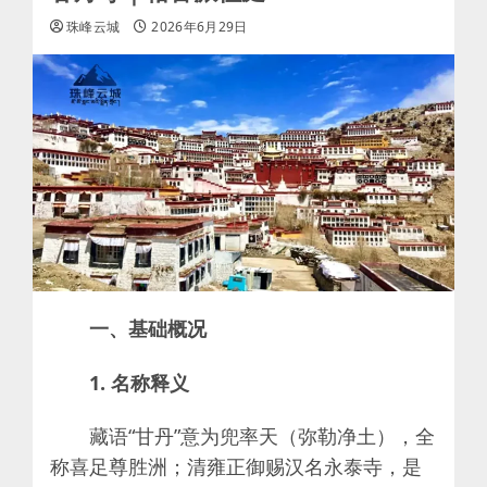
珠峰云城
2026年6月29日
一、基础概况
1. 名称释义
藏语“甘丹”意为兜率天（弥勒净土），全
称喜足尊胜洲；清雍正御赐汉名永泰寺，是