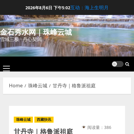
Skip
互动：海上生明月
2026年8月6日
下午5:02
to
content
金石秀水网｜珠峰云城
雪域三极 · 丹心契阔
Primary
Menu
Home
珠峰云城
甘丹寺｜格鲁派祖庭
珠峰云城
西藏快讯
阅读量：386
甘丹寺｜格鲁派祖庭