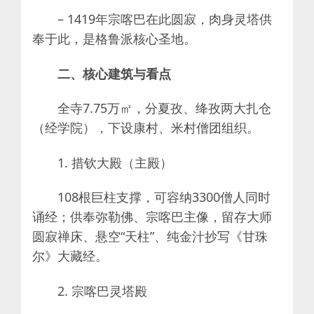
– 1419年宗喀巴在此圆寂，肉身灵塔供
奉于此，是格鲁派核心圣地。
二、核心建筑与看点
全寺7.75万㎡，分夏孜、绛孜两大扎仓
（经学院），下设康村、米村僧团组织。
1. 措钦大殿（主殿）
108根巨柱支撑，可容纳3300僧人同时
诵经；供奉弥勒佛、宗喀巴主像，留存大师
圆寂禅床、悬空“天柱”、纯金汁抄写《甘珠
尔》大藏经。
2. 宗喀巴灵塔殿