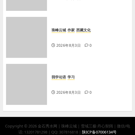
珠峰云城
作家
西藏文化
【歌谣】新娘下马
2026年8月3日
0
我学论语
学习
学习《论语·里仁篇》第五章
2026年8月3日
0
Copyright © 2026 金石秀水网 | 珠峰云城｜雪域三极·丹心契阔｜微信/电
话: 13201781298 | QQ: 307816818 |
陕ICP备07006134号