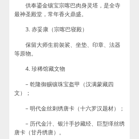
供奉鎏金镶宝宗喀巴肉身灵塔，是全寺
最神圣殿堂，常年香火鼎盛。
3. 赤妥康（宗喀巴寝殿）
保留大师生前袈裟、坐垫、印章、法器
等原物。
4. 珍稀馆藏文物
– 乾隆御赐镶珠宝盔甲（汉满蒙藏四
文）；
– 明代金丝刺绣唐卡（十六罗汉题材）；
– 历代金汁、银汁手抄藏经、巨型缂丝绣
唐卡（甘丹绣唐）。