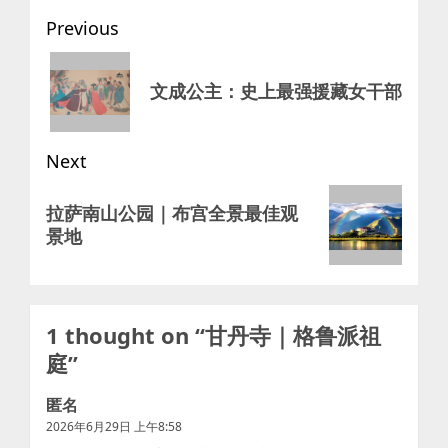
Post
Previous
navigation
Previous
文成公主：史上最强援藏女干部
post:
Next
Next
拉萨南山公园｜布宫全景最佳观
post:
景地
1 thought on “
甘丹寺｜格鲁派祖
庭
”
匿名
2026年6月29日 上午8:58