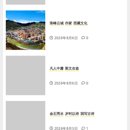
珠峰云城
作家
西藏文化
【歌谣】天上出现吉日
2026年8月6日
0
凡人中庸
斯文在兹
【李荣国】亲吻红高粱 爱心暖人间
2026年8月6日
0
金石秀水
岁时以诗
我写古诗
【王刚】感秋
2026年8月3日
1