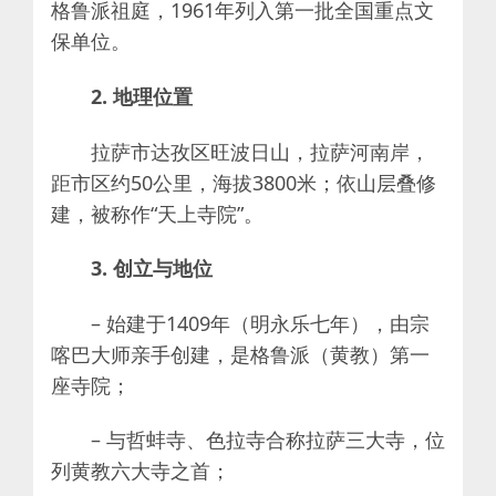
格鲁派祖庭，1961年列入第一批全国重点文
保单位。
2. 地理位置
拉萨市达孜区旺波日山，拉萨河南岸，
距市区约50公里，海拔3800米；依山层叠修
建，被称作“天上寺院”。
3. 创立与地位
– 始建于1409年（明永乐七年），由宗
喀巴大师亲手创建，是格鲁派（黄教）第一
座寺院；
– 与哲蚌寺、色拉寺合称拉萨三大寺，位
列黄教六大寺之首；