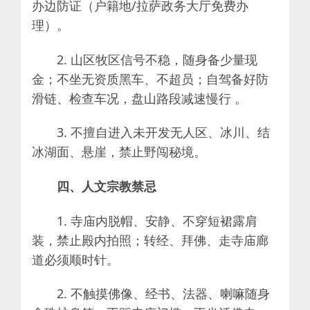
办边防证（户籍地/拉萨政务大厅免费办
理）。
2. 山区牧区信号不稳，随身备少量现
金；不坐无资质黑车、不超员；自驾备好防
滑链、检查车况，盘山路段减速慢行 。
3. 不擅自进入未开发无人区、冰川、结
冰湖面、悬崖，禁止野闯秘境。
四、人文宗教禁忌
1. 寺庙内脱帽、安静、不穿短裙露肩
装，禁止殿内拍照；转经、拜佛、走寺庙廊
道必须顺时针。
2. 不触摸佛像、经书、法器、喇嘛随身