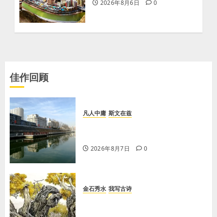
2026年8月6日
0
佳作回顾
凡人中庸
斯文在兹
【王军平】牛奶没丢，丢的是那句没
有说完的话
2026年8月7日
0
金石秀水
我写古诗
【王刚】赏王三县先生〈大漠胡杨〉
画作