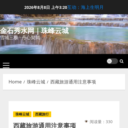
Skip
互动：海上生明月
2026年8月8日
上午3:20
to
content
金石秀水网｜珠峰云城
雪域三极 · 丹心契阔
Primary
Menu
Home
珠峰云城
西藏旅游通用注意事项
珠峰云城
西藏旅行
阅读量：330
西藏旅游通用注意事项