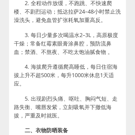
2. 全程动作放缓，不跑跳、不快速爬
楼、不剧烈运动；抵达拉萨24–48小时禁止洗
澡洗头，避免血管扩张耗氧加重高反。
3. 每日少量多次喝温水2–3L，高原极度
干燥；常备红霉素眼膏涂鼻腔，预防流鼻
血；禁酒、不熬夜、不吃太饱油腻食物 。
4. 海拔爬升遵循爬高睡低，每日住宿海
拔上升不超500米，每升1000米休息1天适
应。
5. 出现剧烈头痛、呕吐、胸闷气短、走
路失衡、嘴唇发紫，立刻吸氧并下撤低海
拔，严重及时就医。
二、衣物防晒装备