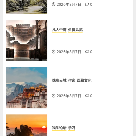
2026年8月7日
0
凡人中庸
但得风流
【李荣国】感恩戴德情义重 十年磨
剑寸心知
2026年8月7日
0
珠峰云城
作家
西藏文化
【歌谣】品美酒
2026年8月7日
0
我学论语
学习
学习《论语·里仁篇》第六章