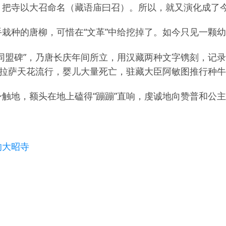
把寺以大召命名（藏语庙曰召）。所以，就又演化成了今
栽种的唐柳，可惜在“文革”中给挖掉了。如今只见一颗
同盟碑”，乃唐长庆年间所立，用汉藏两种文字镌刻，记
时拉萨天花流行，婴儿大量死亡，驻藏大臣阿敏图推行种
触地，额头在地上磕得“蹦蹦”直响，虔诚地向赞普和公
的大昭寺