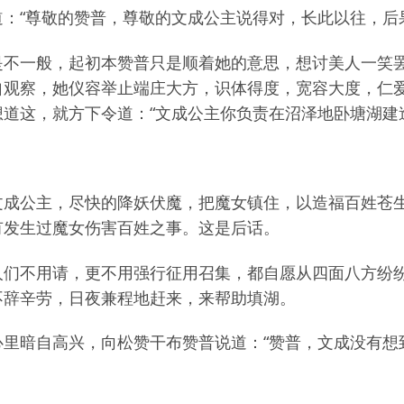
：“尊敬的赞普，尊敬的文成公主说得对，长此以往，后
是不一般，起初本赞普只是顺着她的意思，想讨美人一笑
自观察，她仪容举止端庄大方，识体得度，宽容大度，仁
道这，就方下令道：“文成公主你负责在沼泽地卧塘湖建
文成公主，尽快的降妖伏魔，把魔女镇住，以造福百姓苍
有发生过魔女伤害百姓之事。这是后话。
人们不用请，更不用强行征用召集，都自愿从四面八方纷
不辞辛劳，日夜兼程地赶来，来帮助填湖。
心里暗自高兴，向松赞干布赞普说道：“赞普，文成没有想