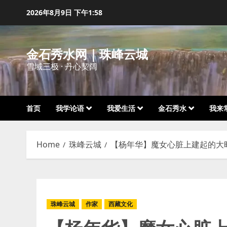
Skip
2026年8月9日
下午1:58
to
content
金石秀水网｜珠峰云城
雪域三极 · 丹心契阔
首页
我学论语
我爱生活
金石秀水
我来
Home
珠峰云城
【杨年华】魔女心脏上建起的大
珠峰云城
作家
西藏文化