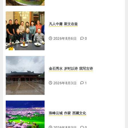
凡人中庸
斯文在兹
【李荣国】亲吻红高粱 爱心暖人间
2026年8月6日
0
金石秀水
岁时以诗
我写古诗
【王刚】感秋
2026年8月3日
1
珠峰云城
作家
西藏文化
【歌谣】新娘下马
2026年8月3日
0