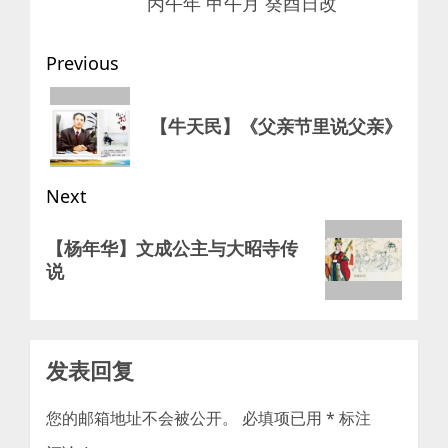
丙午年 甲午月 癸酉日改
Post
Previous
navigation
Previous
【牛天民】《父亲节里说父亲》
post:
Next
Next
【杨年华】文成公主与大昭寺传
post:
说
发表回复
您的邮箱地址不会被公开。
必填项已用
*
标注