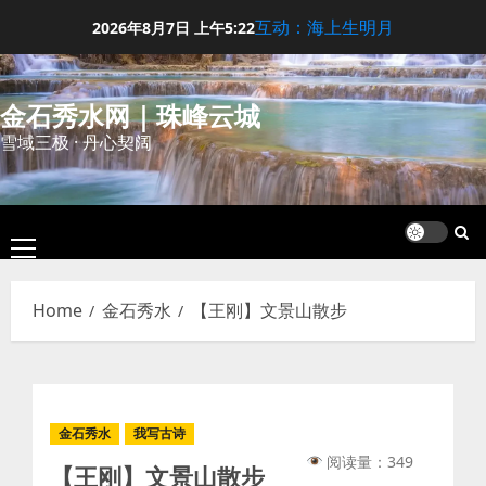
Skip
互动：海上生明月
2026年8月7日
上午5:22
to
content
金石秀水网｜珠峰云城
雪域三极 · 丹心契阔
Primary
Menu
Home
金石秀水
【王刚】文景山散步
金石秀水
我写古诗
阅读量：349
【王刚】文景山散步