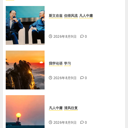
斯文在兹
但得风流
凡人中庸
【李荣国】乡土乡音酿乡情 真心真
意铸真文
2026年8月9日
0
我学论语
学习
学习《论语·里仁篇》第六章
2026年8月9日
0
凡人中庸
清风往复
【王军平】不损人，安心
2026年8月9日
0