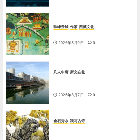
珠峰云城
作家
西藏文化
【歌谣】说吉利话
2026年8月9日
0
凡人中庸
斯文在兹
【王军平】牛奶没丢，丢的是那句没
有说完的话
2026年8月7日
0
金石秀水
我写古诗
【王刚】赏王三县先生〈大漠胡杨〉
画作