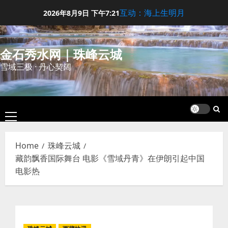
Skip
互动：海上生明月
2026年8月9日
下午7:21
to
content
金石秀水网｜珠峰云城
雪域三极 · 丹心契阔
Primary
Menu
Home
珠峰云城
藏韵飘香国际舞台 电影《雪域丹青》在伊朗引起中国
电影热