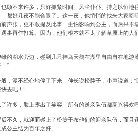
可也顾不来许多，只好抓紧时间、风尘仆仆、持之以恒地
多，都好几夜不能合眼了。这一夜，他悄悄的找来大家暗
面前声张，更不敢提及此事，生怕影响到公主，而后果不
，遇事再作打算。因为，他们根本就不太了解草原上的人
碧绿的湖水旁边，碰到几只神鸟天鹅在湖里自由自在地游泳
！”
一般，漫不经心地停了下来，伸长说松脖子，小声说道：“
快去吧！”
了许多，脸上露出了笑容。所有的送亲队伍都高兴得欢呼
浑后不久，就迎面碰上了松赞干布他们的迎亲队伍，而且
文成公主结为百年之好。