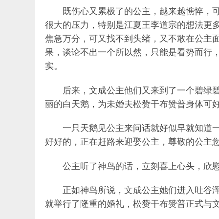
既伤心又累极了的公主，越来越憔悴，
很大的压力，特别是江夏王李道宗的想法更
焦急万分，可又找不到头绪，又不敢在公主
果，谈论不出一个所以然，只能是看势而行
实。
后来，文成公主他们又来到了一个碧绿
丽的白天鹅，为未婚夫松赞干布赞普身体可好
一只天鹅见公主来问话就好似早就知道
好好的，正在赶路来迎娶公主，尊敬的公主您
公主听了神鸟的话，立刻喜上心头，欣慰
正如神鸟所说，文成公主她们进入吐谷
就举行了隆重的婚礼，松赞干布赞普正式与