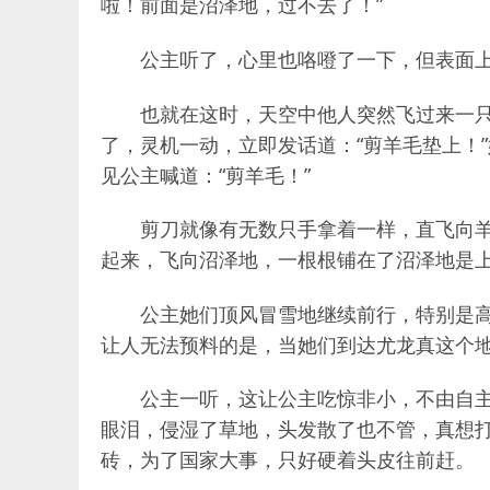
啦！前面是沼泽地，过不去了！”
公主听了，心里也咯噔了一下，但表面上
也就在这时，天空中他人突然飞过来一只
了，灵机一动，立即发话道：“剪羊毛垫上！
见公主喊道：“剪羊毛！”
剪刀就像有无数只手拿着一样，直飞向羊
起来，飞向沼泽地，一根根铺在了沼泽地是
公主她们顶风冒雪地继续前行，特别是
让人无法预料的是，当她们到达尤龙真这个地
公主一听，这让公主吃惊非小，不由自
眼泪，侵湿了草地，头发散了也不管，真想
砖，为了国家大事，只好硬着头皮往前赶。