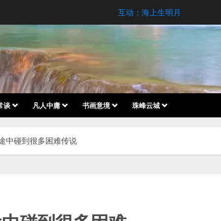
互动：海上生明月
常谈
凡人中庸
书画意境
珠峰云城
途中碰到很多困难传说