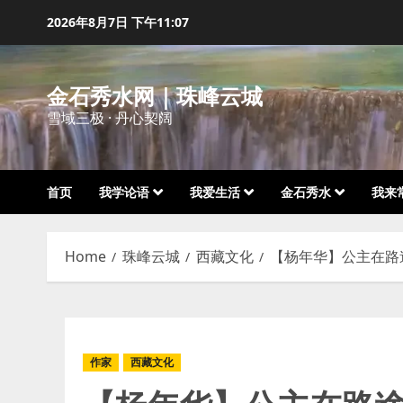
Skip
2026年8月7日
下午11:07
to
content
金石秀水网｜珠峰云城
雪域三极 · 丹心契阔
首页
我学论语
我爱生活
金石秀水
我来
Home
珠峰云城
西藏文化
【杨年华】公主在路
作家
西藏文化