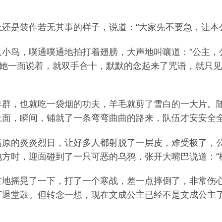
还是装作若无其事的样子，说道：“大家先不要急，让本
小鸟，噗通噗通地拍打着翅膀，大声地叫嚷道：“公主，
”她一面说着，就双手合十，默默的念起来了咒语，就只
群，也就吃一袋烟的功夫，羊毛就剪了雪白的一大片。随
上面，瞬间，铺就了一条弯弯曲曲的路来，队伍才安安全
高原的炎炎烈日，让好多人都射脱了一层皮，难受极了，
方时，迎面碰到了一只可恶的乌鸦，张开大嘴巴说道：“
主地摇晃了一下，打了一个寒战，差一点摔倒了，非常伤
打退堂鼓。但转念一想，现在文成公主已经不是文成公主